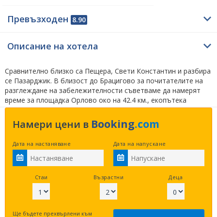
Превъзходен
8.90
Описание на хотела
Сравнително близко са Пещера, Свети Константин и разбира
се Пазарджик. В близост до Брацигово за почитателите на
разглеждане на забележителности съветваме да намерят
време за площадка Орлово око на 42.4 км., екопътека
Дяволската пътека на 41.5 км. и чудните мостове на 28.5 км.
по въздух в права линия.
Booking
.com
Намери цени в
Мястото за настаняване е оценено с 1 звезда. Къща за гости
Дата на настаняване
Дата на напускане
Попсокол има три различни типа настаняване – двойна стая,
ваканционен дом и четворна стая. Всяка от стаите разполага
с телевизор, кът с мека мебел, кабелна телевизия, гледка/
изглед от стаята, гледка към градината и отопление.
Стаи
Възрастни
Деца
Посетителите на обекта имат възможност да използват
собствен ресторант. Допълнително предлагана екстра е
пешеходни разходки. Настаняването се извършва след 14:30
Ще бъдете прехвърлени към
часа, а отрегистрирането трябва да е преди 12:00 часа.