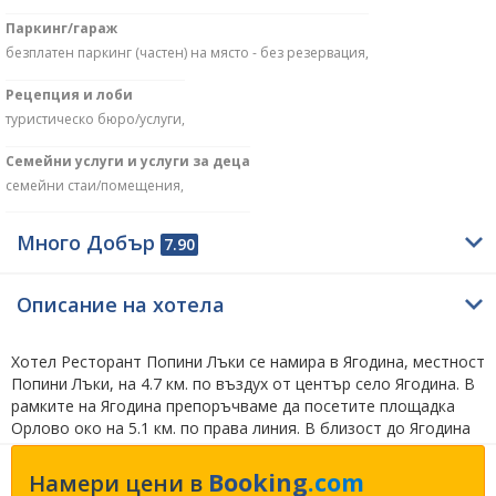
Паркинг/гараж
безплатен паркинг (частен) на място - без резервация,
Рецепция и лоби
туристическо бюро/услуги,
Семейни услуги и услуги за деца
семейни стаи/помещения,
Много Добър
7.90
Описание на хотела
Хотел Ресторант Попини Лъки се намира в Ягодина, местност
Попини Лъки, на 4.7 км. по въздух от център село Ягодина. В
рамките на Ягодина препоръчваме да посетите площадка
Орлово око на 5.1 км. по права линия. В близост до Ягодина
за обичащите природните забележителности съветваме да
посетят връх Виденица на 3.6 км., ягодинската пещера на 4.7
Booking
.com
Намери цени в
км. и чудните мостове на 33.1 км. по въздух. На любителите