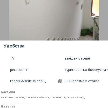
Удобства
TV
външен басейн
ресторант
туристическо бюро/услуг
градина/зелена площ
LCD/плазма в стаята
Басейни
външен басейн, басейн в обекта, басейн с красив изглед,
В стаята