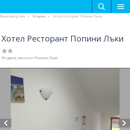
Rezervaciq.com
Ягодина
Хотел Ресторант Попини Лъки
Хотел Ресторант Попини Лъки
Ягодина, местност Попини Лъки