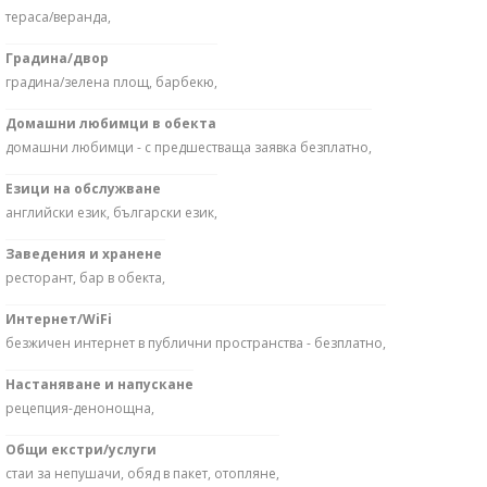
тераса/веранда,
Градина/двор
градина/зелена площ, барбекю,
Домашни любимци в обекта
домашни любимци - с предшестваща заявка безплатно,
Езици на обслужване
английски език, български език,
Заведения и хранене
ресторант, бар в обекта,
Интернет/WiFi
безжичен интернет в публични пространства - безплатно,
Настаняване и напускане
рецепция-денонощна,
Общи екстри/услуги
стаи за непушачи, обяд в пакет, отопляне,