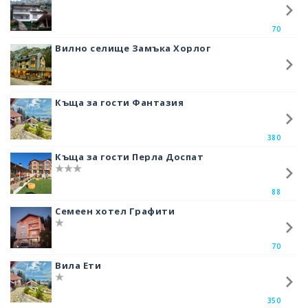
най –красивите пещери в
България
– Харамийската пещера и
Дяволското гърло. Вярва се, че именно Дяволското гърло е мястото,
70
от което Орфей е слизал в подземното Царство на Хадес.
Вилно селище Замъка Хорлог
В селото има много къщи за гости, които посрещат туристите. А
любезните домакини предлагат на своите гости от вкусните родопски
ястия.
Къща за гости Фантазия
380
Къща за гости Перла Доспат
88
Семеен хотел Графити
70
Вила Ети
350