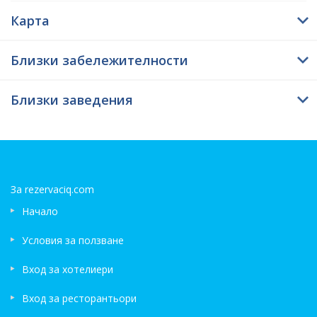
Карта
Близки забележителности
Близки заведения
За rezervaciq.com
Начало
Условия за ползване
Вход за хотелиери
Вход за ресторантьори