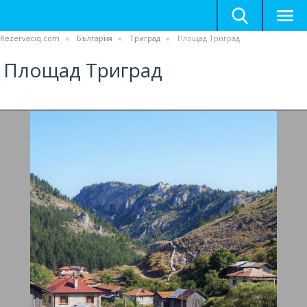
Rezervaciq.com
България
Триград
Площад Триград
Площад Триград