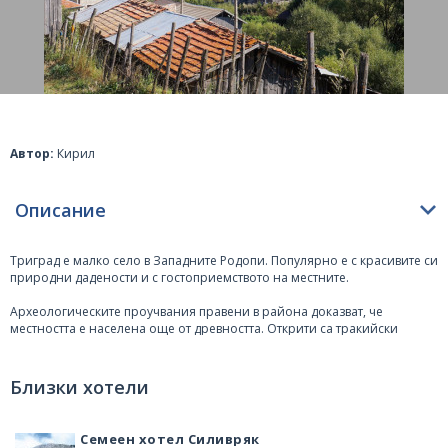
Автор:
Кирил
Описание
Триград
е малко село в Западните Родопи. Популярно е с красивите си
природни дадености и с гостоприемството на местните.
Археологическите проучвания правени в района доказват, че
местността е населена още от древността. Открити са тракийски
селища, както и жилища в пещерите. Легендата гласи, че тук е имало 3
по – малки села, които са се обединили в едно. Оттам идва и името на
селото – Триград.
Близки хотели
Най – ценния ресурс, с който разполага селото е природата. Именно
тя привлича тук стотици туристи. До селото Триградското ждрело,
Семеен хотел Силивряк
което разкрива спиращи дъха гледки. В местността се намират две от