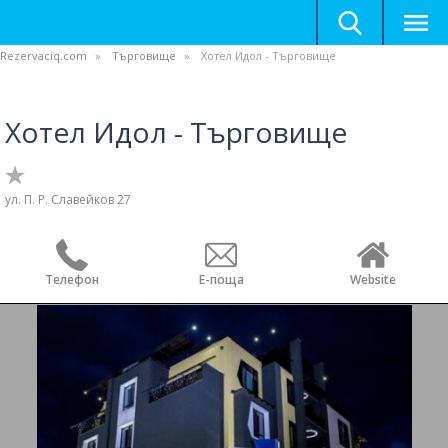
Rezervaciq.com
Търговище
Хотел Идол - Търговище
Хотел Идол - Търговище
ул. П. Р. Славейков 27
Телефон
Е-поща
Website