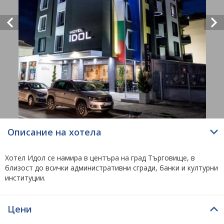
Описание на хотела
Хотел Идол се намира в центъра на град Търговище, в
близост до всички административни сгради, банки и културни
институции.
Хотелът ни съчетава най-добрите традиции на хотелиерския
бизнес и най-ярките иновации на обслужващата сфера.
Цени
Желанието ни е да накараме всеки от Вас да се почувства