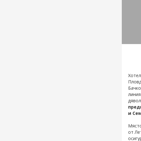
За rezervaciq.com
Партньо
Начало
Лято 
Условия за ползване
Kонфе
Вход за хотелиери
Студе
Вход за ресторантьори
Почив
За контакти с rezervaciq.com
www.re
Реклама за хотели
www.se
За нас
www.ho