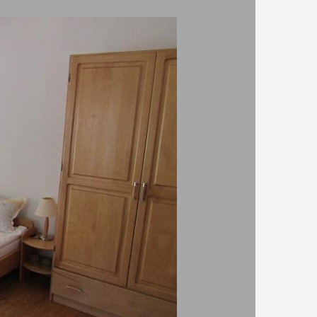
сякъде,
отопляне,
руднения, близък обществен паркинг - безплатен,
а, книжки),
Booking
.com