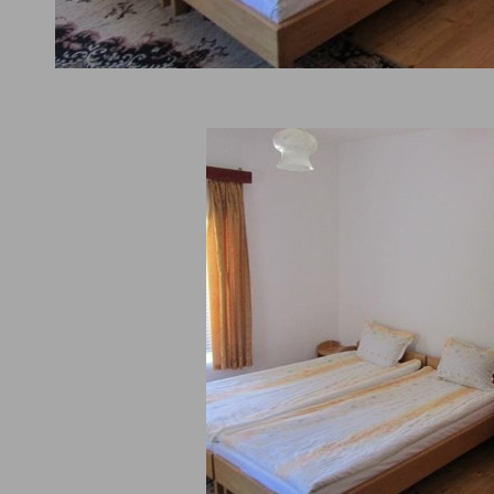
Booking
.com
мери цени в
Защо
1. Ви
на настаняване
Дата на напускане
Можете 
обажда
Възрастни
Деца
2. Без
Заплаща
3. Бъ
дете прехвърлени към
Резерви
ВИЖ ЦЕНИ В BOOKING
g.com за по - сигурна
мейли.
вация
а обекти Бачково