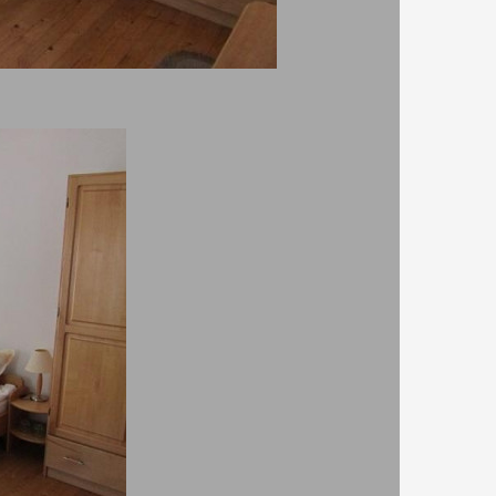
 да се доверя на
?
наги актуални цени и наличност в хотела
да разберете дали има свободни стаи и цените им без
ния и мейли.
 такса за резервация
те единствено в хотела. Booking не ви таксува.
рза резервация
рате сигурно за минути,без протяжни разговори и