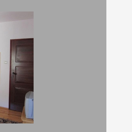
градина/зелена площ
таята
тераса/веранда
динска мебел, тераса/балкон за слънчеви бани,
т, риболов (извън обекта),