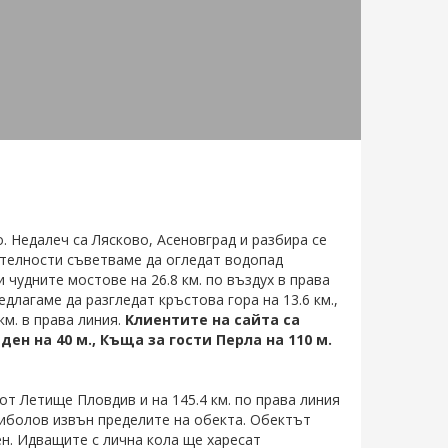
За www.rezervaciq.com
Всички материали и снимки са
собственост на ДРС - Травел ЕООД,
потребителите от които са въведени
или техните автори.
и
страл