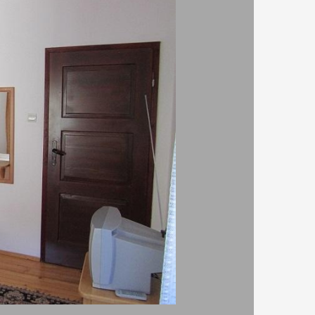
о. Недалеч са Лясково, Асеновград и разбира се
ителности съветваме да огледат водопад
 и чудните мостове на 26.8 км. по въздух в права
лагаме да разгледат кръстова гора на 13.6 км.,
км. в права линия.
Kлиентите на сайта са
 ден
на 40 м.,
Къща за гости Перла
на 110 м.
 от Летище Пловдив и на 145.4 км. по права линия
риболов извън пределите на обекта. Обектът
ен. Идващите с лична кола ще харесат
 престоя си отсядащите семейства могат да
то в обекта се извършва след 13:30 часа, а