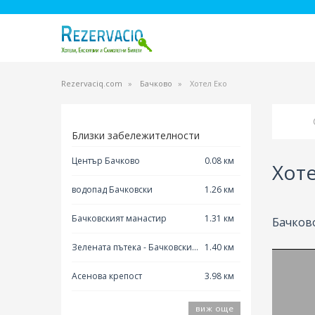
Rezervaciq.com
Бачково
Хотел Еко
Близки забележителности
Център Бачково
0.08 км
Хоте
водопад Бачковски
1.26 км
Бачковският манастир
1.31 км
Бачково
Зелената пътека - Бачковски
1.40 км
манастир
Асенова крепост
3.98 км
виж още