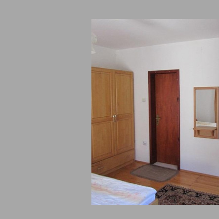
обства
TV
сателитна телевизия
LCD/плазма в стаята
кабелна телевизия в с
аята
тераса/веранда,
дина/двор
градина/зелена площ, външна/гра
ости, услуги
пешеходни турове, библиотечен къ
ашни любимци в обекта
домашни любимци - забранени,