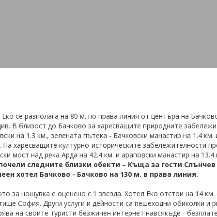
рски сайтове
Препоръчваме
2025
Вили Цигов Чарк
рентни зали Пловдив
Хотели в Боровец
нтски бригади
Пампорово
ка в Бъглария
Всички дестинации и обект
zervaciq.com
Липса на правна връзка с А
einside.bg
Холидейз и Тирс
telbox.bg