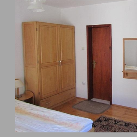
 Еко се разполага на 80 м. по права линия от центъра на Бачков
ив. В близост до Бачково за харесващите природните забележ
вски на 1.3 км., зелената пътека - Бачковски манастир на 1.4 км.
. На харесващите културно-историческите забележителности пред
ски мост над река Арда на 42.4 км. и араповски манастир на 13.4 
почели следните близки обекти –
Къща за гости Слънчев
еен хотел Бачково - Бачково
на 130 м. в права линия.
то за нощувка е оценено с 1 звезда. Хотел Еко отстои на 14 км.
тище София. Други услуги и дейности са пешеходни обиколки и 
рява на своите туристи безжичен интернет навсякъде - безплат
ожението за безплатен близък обществен паркинг. По време на
зват развлечения за деца - книжки, музика, филми. Регистриране
ождаването се случва преди 10:00 часа.