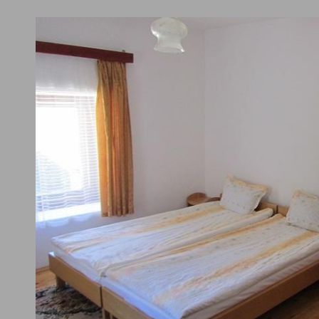
ълнителни
за непушачи,
ернет/WiFi
безплатен безжичен интернет нав
и екстри/услуги
стаи за непушачи, кът за пушене, 
кинг/гараж
паркинг за хора с двигателни зат
епция и лоби
лично шакфче - рецепция,
йни услуги и услуги за
детски развлечения (филми, музик
а