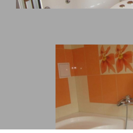
рентни зали Пловдив
Хотели в Боровец
нтски бригади
Пампорово
ка в Бъглария
Всички дестинации и обект
zervaciq.com
Липса на правна връзка с А
einside.bg
Холидейз и Тирс
telbox.bg
tel-adria.eu