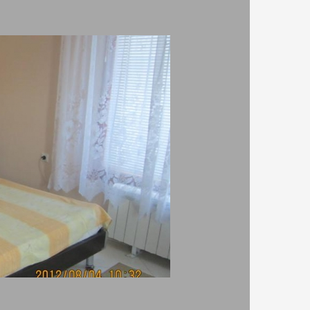
рецепция-денонощна