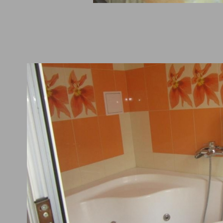
рски сайтове
Препоръчваме
2025
Вили Цигов Чарк