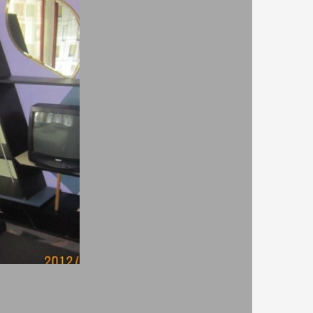
ции!
 от център Банкя. Недалеч от Банкя за любителите
екопътека Пътека на Здравето на 1.4 км., цари
Един от най- топлите извори в Европа! на 47.8
ените недалечни опции за настаняване –
ат да използват собствен ресторант. Хотел
ъздух в права линия от Летище Пловдив. Гостите