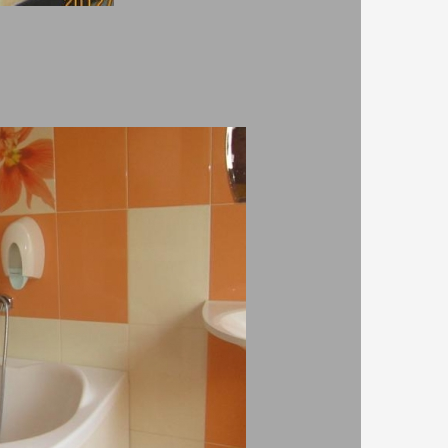
За www.rezervaciq.com
Всички материали и снимки са
собственост на ДРС - Травел ЕООД,