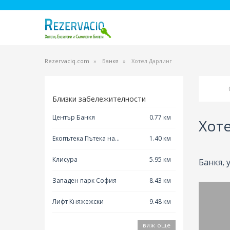
Rezervaciq.com
Банкя
Хотел Дарлинг
Близки забележителности
Център Банкя
0.77 км
Хот
Екопътека Пътека на
1.40 км
Здравето
Клисура
5.95 км
Банкя, 
Западен парк София
8.43 км
Лифт Княжежски
9.48 км
виж още