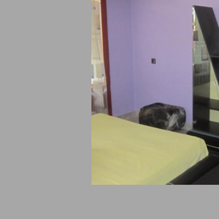
и обект към момента не предлага резерва
 Дарлинг се намира в Банкя, ул. Москва 22, на 770 м. по въздух
зглеждане на забележителности предлагаме да намерят време за 
Град на 43.8 км. и минерален Аква парк Котвата - Сапарева баня 
о въздух в права линия.
Нашите потребители харесват избро
я Палас
на 490 м. и
Хотел Мегас
на 730 м. в права линия.
място е категоризирано с 1 звезда. Посетителите на обекта мог
нг e отдалечен на 20.5 км. от Летище София и на 155.5 км. по в
 да ползват 24 часова рецепция.