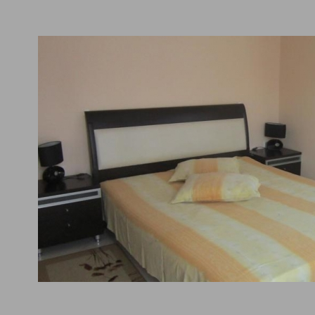
обства
ресторант
градина/зелена площ
багажно помещение
дина/двор
градина/зелена площ,
дения и хранене
ресторант,
аняване и напускане
рецепция-денонощна,
епция и лоби
багажно помещение,