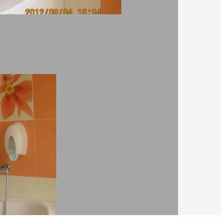
потребителите от които са въведени
или техните автори.
и
страл