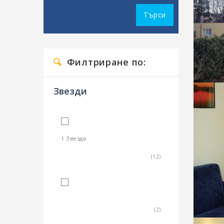
Търси
Филтриране по:
Звезди
1 Звезда
(12)
2 Звезди
(2)