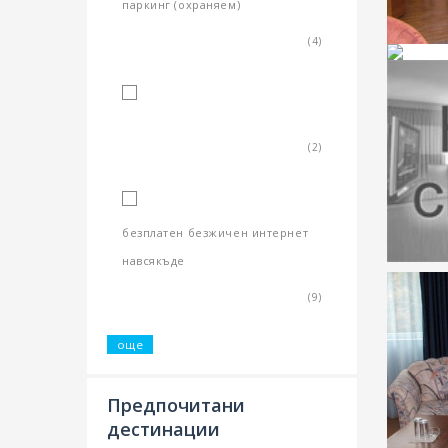
паркинг (охраняем)
(4)
гараж
(2)
безплатен безжичен интернет
навсякъде
(9)
още
Предпочитани
дестинации