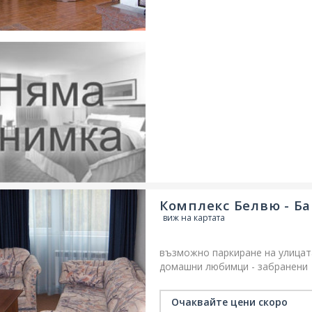
Комплекс Белвю - Б
виж на картата
възможно паркиране на улицат
домашни любимци - забранени
безплатен безжичен интернет 
климатизация
семейни стаи/
Очаквайте цени скоро
обществен платен паркинг
ст