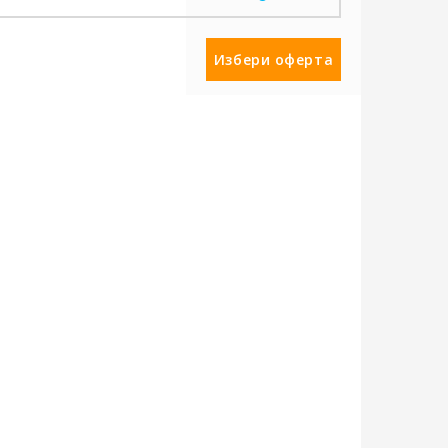
бекта
кафене
Избери оферта