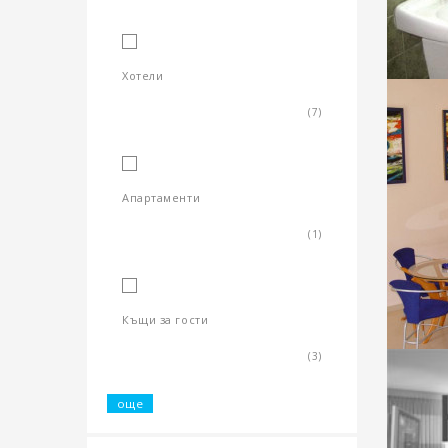
Хотели
(7)
Апартаменти
(1)
Къщи за гости
(3)
още