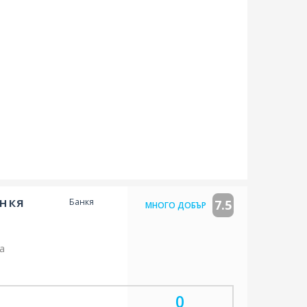
анкя
Банкя
7.5
МНОГО ДОБЪР
а
навсякъде
помещения
0
аи за непушачи