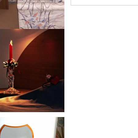
рецепция-денонощна
бар в о
ресторант