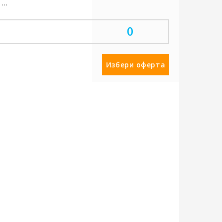
навсякъде
фитнес зала/кът
0
Избери оферта