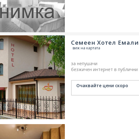
Семеен Хотел Емали
виж на картата
за непушачи
безжичен интернет в публични 
безплатно
домашни любимци - забранени
Очаквайте цени скоро
безплатен паркинг (частен) на 
резервация
климатизация
семейни стаи/
стаи за непушачи
тераса/вера
багажно помещение
рецепци
бар в обекта
градина/зелена