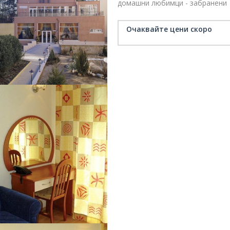
домашни любимци - забранени
безплатен безжичен интернет 
климатизация
бар в обекта
Очаквайте цени скоро
ресторант