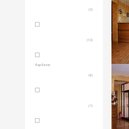
фитнес зала/кът
(3)
градина/зелена площ
(13)
барбекю
(6)
площадка за деца
(1)