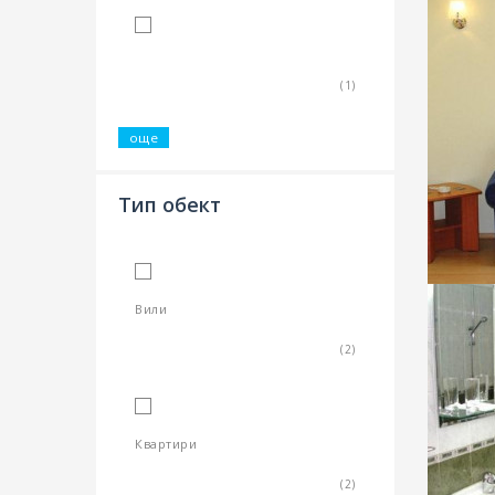
3 Звезди
(1)
още
Тип обект
Вили
(2)
Квартири
(2)