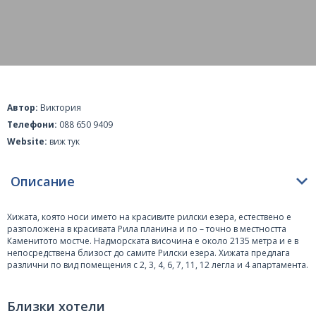
Автор:
Виктория
Телефони:
088 650 9409
Website:
виж тук
Описание
Хижата, която носи името на красивите рилски езера, естествено е
разположена в красивата Рила планина и по – точно в местността
Каменитото мостче. Надморската височина е около 2135 метра и е в
непосредствена близост до самите Рилски езера. Хижата предлага
различни по вид помещения с 2, 3, 4, 6, 7, 11, 12 легла и 4 апартамента.
Голямо удобство е, че повечето от малките стаи са снабдени с отделен
санитарен възел. Стаите са разположени общо на 5 етажа, а общият
капацитет е 135 места. Както споменахме вече по- малките помещения
Близки хотели
имат собствен санитарен възел, а за останалите има етажни