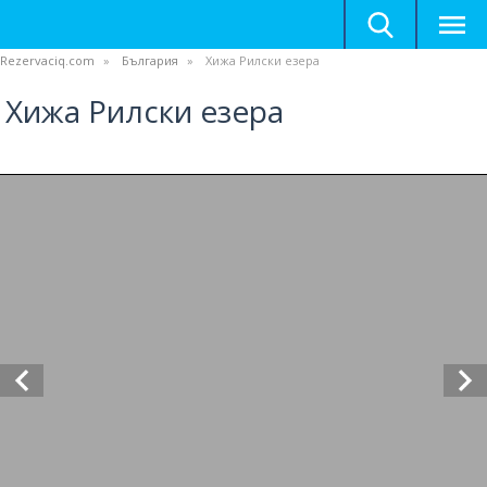
Rezervaciq.com
България
Хижа Рилски езера
Хижа Рилски езера