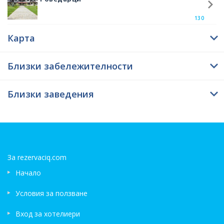
посочен от дясната страна на текста, а малко по – долу има и карта с
точното местоположение на хижата.
130
Карта
Близки забележителности
Близки заведения
За rezervaciq.com
Начало
Условия за ползване
Вход за хотелиери