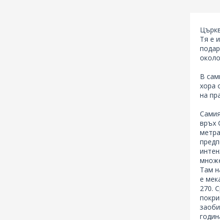
Къща
Цяла къ
хранен
Карт