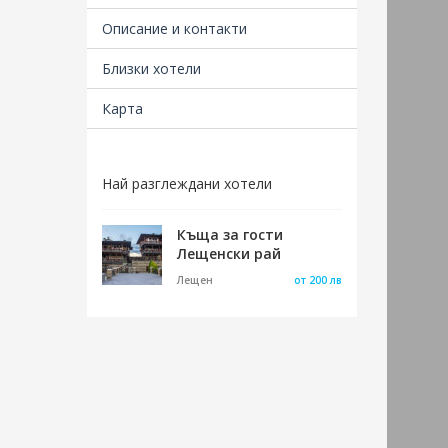
около
Описание и контакти
В сам
хора 
Близки хотели
на пр
Карта
Самия
връх 
метра
предп
Най разглеждани хотели
интен
множе
Там н
Къща за гости
е мек
Лещенски рай
270. 
Лещен
от 200 лв
покри
заоби
годин
годин