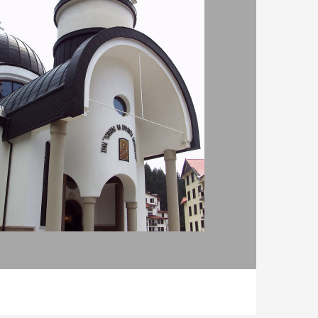
Къща Панорама
7.80
АПАРТАМЕНТ
117
мезонет за до 2 чов.
1 ниво - Без
хранене
ВИЖ ПОВЕЧЕ