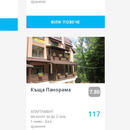
За www.rezervaciq.com
Всички материали и снимки са
собственост на ДРС - Травел ЕООД,
потребителите от които са въведени
или техните автори. Църква Успение
Богородично - Пампорово е едно от
нещата които привличат туристи в
и
Пампорово. Виж Църква Успение
Богородично - Пампорово и