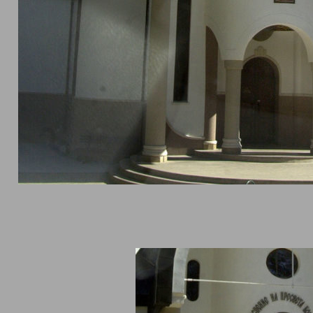
 20 години, за да имат гостите и туристите на
Пампорово
храм.
ия ден на Успение Богородично в курорта Пампорово пристигат
от съседните
Асеновград
,
Пловдив
,
Чепеларе
,
Смолян
, за да пр
азничната литургия, да почетат Божията майка и да се помолят.
 курортен комплекс е разположен в Родопа планина, в подножи
Снежанка. Надморската височина на която се простира комплекс
. Той е известен със зимните ски условия които предлага, и за т
очитана зимна дестинация за българи и чужденци. Посещава се
зивно в зимния период – от декември до края на април месец. Ра
ство ски писти, голяма част от които имат за начало връх Снеж
адморската височина е 1926 метра. Характерно за климата в П
ата зима, като средно има над 100 слънчеви дни, а за годината 
Средната годишна температура е 5.5 градуса по целзий, а снежна
вка е със средна дебелина между 140 – 150 сантиметра. Курорта
колен от вековни иглолистни дървета. Пампорово е създаден п
а, а изградената инфраструктура и хотелски комплекси за факт с
и на миналия век.