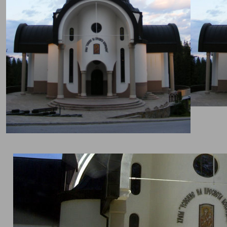
ата „Успение на Пресвета Богородица“ се намира в курорта Па
изградена с помощта на дарения, като дори
Русия
е взела участи
ила шест от камбаните. Храмът е с внушителни размери, постро