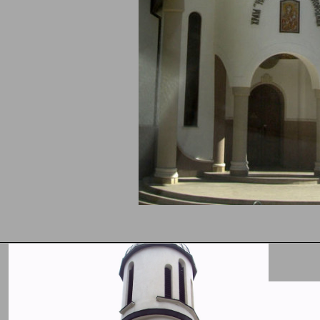
ки хотели
ен Хотел
Хотел Дафовска
9.10
они
100
ЦЕНА НА ДВОЙНА
Без хранене
СТАЯ за 3 до 5
нощувки - Нощувка
и закуска
ВИЖ ПОВЕЧЕ
ВИЖ ПОВЕЧЕ