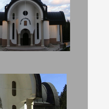
мпорово.
е и е
Автор:
Mariq_Ivanova
ен преди
Работно време:
Понеделник -