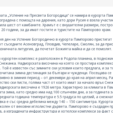
 за гости Дара
Къща за гости Мими -
Дунево, Смолян
ща - Без
254
Група до 15 човека +
е
механа + кухня - Без
хранене
ВИЖ ПОВЕЧЕ
ВИЖ ПОВЕЧЕ
а обекти Пампорово