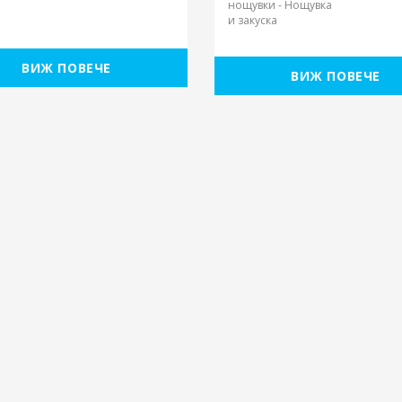
рски сайтове
Препоръчваме
2025
Вили Цигов Чарк
рентни зали Пловдив
Хотели в Боровец
нтски бригади
Пампорово
ка в Бъглария
Всички дестинации и обект