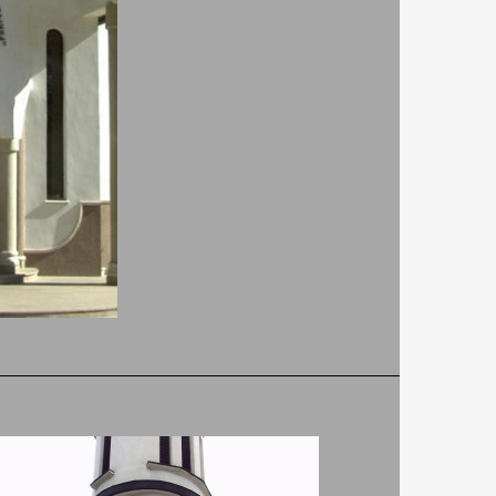
Добриковата къща
9.20
130
Цялата къща - 14
700
човека - Без
хранене
ВИЖ ПОВЕЧЕ