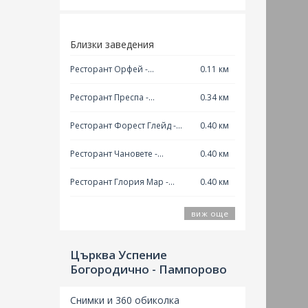
Близки заведения
Ресторант Орфей -
0.11 км
Пампорово
Ресторант Преспа -
0.34 км
Пампорово
Ресторант Форест Глейд -
0.40 км
Пампорово
Ресторант Чановете -
0.40 км
Пампорово
Ресторант Глория Мар -
0.40 км
Пампорово
виж още
Църква Успение
Богородично - Пампорово
Църкв
Тя е 
подар
Снимки и 360 обиколка