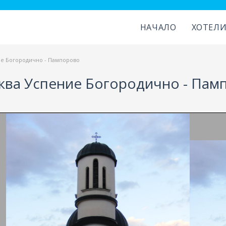
НАЧАЛО
ХОТЕЛ
е Богородично - Пампорово
ква Успение Богородично - Пам