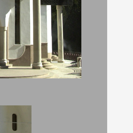
Неделя: 09:00 - 17:00 часа
 много
исъстват
ето на
а е 1650
ова е
зполага с
анка.
ампорово
за общо
та
 е
рез 1933
лед 60-те