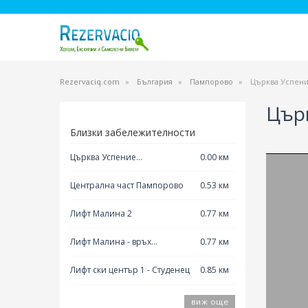
Rezervaciq.com
България
Пампорово
Църква Успени
Цър
Близки забележителности
Църква Успение
0.00 км
Богородично - Пампорово
Централна част Пампорово
0.53 км
Лифт Малина 2
0.77 км
Лифт Малина - връх
0.77 км
Снежанка
Лифт ски център 1 - Студенец
0.85 км
виж още