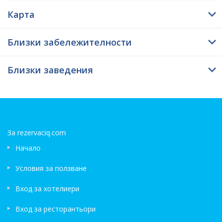
Карта
Близки забележителности
Близки заведения
За rezervaciq.com
Начало
Условия за ползване
Вход за хотелиери
Вход за ресторантьори