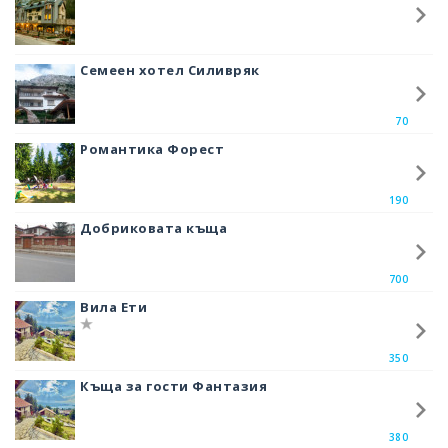
града има екопътеки, както и няколко пещери като Дяволкото гърло и
Ягодинската пещера.
Девин е известен най – вече с минералните извори. Бутилираната
Семеен хотел Силивряк
вода се разпространява в цялата страна.
Топлите минерални извори са изключително лековити. Много хора
70
идват тук именно заради тях.
Романтика Форест
В центъра на града се намира читалище „Родопска просвета“. В него
има музейна сбирка, в която са изложени предмети от бита, съдове и
190
накити, откривани при разкопки в района. Точно до музейната
сбирка е и Домът на културата, където се изнасят концерти, театрални
Добриковата къща
представления и други мероприятия.
700
Вила Ети
350
Къща за гости Фантазия
380