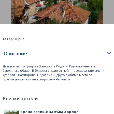
Автор:
Кирил
Описание
Девин
е малко градче в Западните Родопи. Разположено е в
Смолянска област. В близост е един от най – посещаваните зимни
курорти –
Пампорово
. Недалеч е и друго любимо място за
практикуващите зимни спортове –
Чепеларе
.
В града има доста СПА хотели, което го прави привлекателно място за
хората, които търсят СПа почивка. В повечето от тях има както открити,
така и закрити басейни. Градът може да се похвали и с аквапарк, който
Близки хотели
предлага много забавления за малки и големи.
Приятният климат привлича много туристи. През зимата те идват за да
Вилно селище Замъка Хорлог
покарат ски в планината, а през лятото, за да избягат от жегите. Край