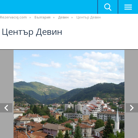
Rezervaciq.com
България
Девин
Център Девин
Център Девин