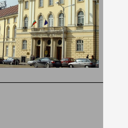
титуция в
анови
Автор:
Valentina