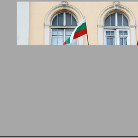
л Виа Лакус
Миникомплекс Рилск
7.60
тераси - Сапарева бан
стая -
156
Стая (2 души) - Без
 и вечеря
хранене
ВИЖ ПОВЕЧЕ
ВИЖ ПОВЕЧЕ