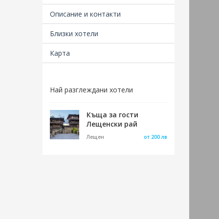
бълга
кален
Описание и контакти
въплъ
народ
Близки хотели
Още в
Карта
глави
Общин
разпр
родни
Най разглеждани хотели
орган
Къща за гости
Посте
Лещенски рай
братс
Левск
Лещен
от 200 лв
заслу
Васил
бълга
език.
на
Ру
Войни
предс
на Лю
друже