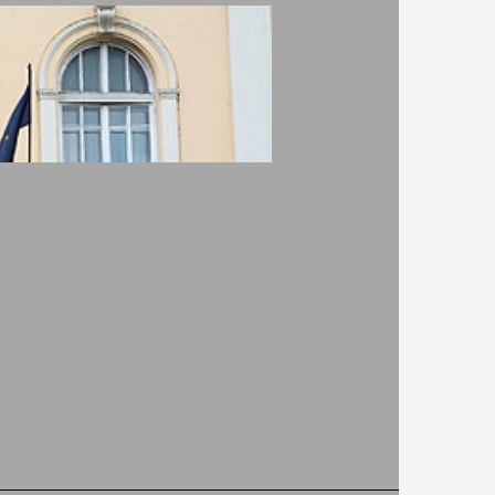
и
Къща за гости Мира -
я
Сапарева баня
60
Цялата вила - Без
500
хранене
ВИЖ ПОВЕЧЕ