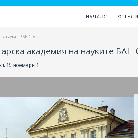
НАЧАЛО
ХОТЕЛ
 на науките БАН София
арска академия на науките БАН
ул. 15 ноември 1