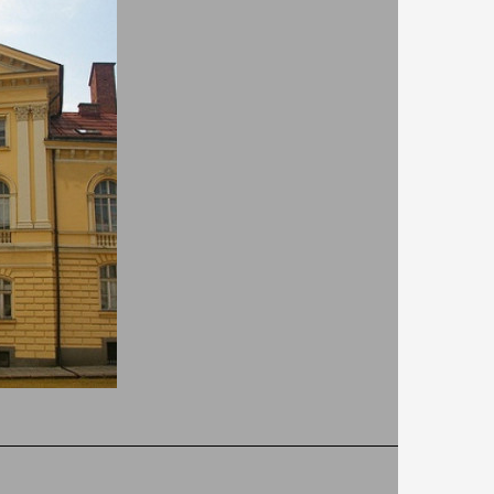
Хотел Монтесито
8.20
83
Двойна стая -
276
Нощувка и закуска
ВИЖ ПОВЕЧЕ