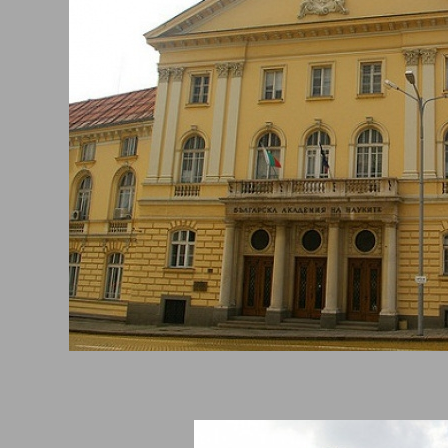
1878 дружеството се премества от Браила в
София
а от февруар
а носи името , с което е известно и до днес – Българска академи
те. Подобни организации съществуват в
Полша
,
Чехия
,
Австрия
,
ия
дарение на тези върли родолюбци, повечето от които отдават 
узата, днес Българската академия на науките е най-голямата нау
изация на територията на страната. Тя е самостоятелна и неза
вна структура, която обединява в себе си много научни институ
тоятелни звена. В нея участие взимат действащи членове, член
понденти и чуждестранни членове. На територията на БАН се и
 научни изследвания със световна значимост, както и приложна
логична дейност. Обучават се и млади кадри.
09 година към БАН спадат 69 научни институции, лаборатории,
ализирани звена и администрация. Към Академията работят пов
уши. За съжаление през 2010 някои институти са слети заради ни
народна оценка. Днес те са 42.