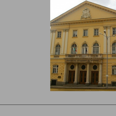
ки хотели
Хотел София
Семеен хотел Зора
7.80
стая с баня -
73
Двойна стая - Без
анене
хранене
ВИЖ ПОВЕЧЕ
ВИЖ ПОВЕЧЕ