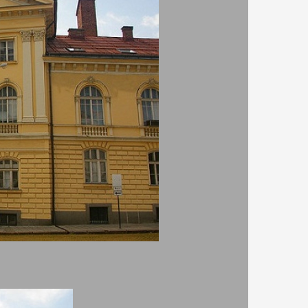
и 1911
я на
Холандия
живота си
чна
висима
ти и
-
звършват
 и
ече от 7
ска