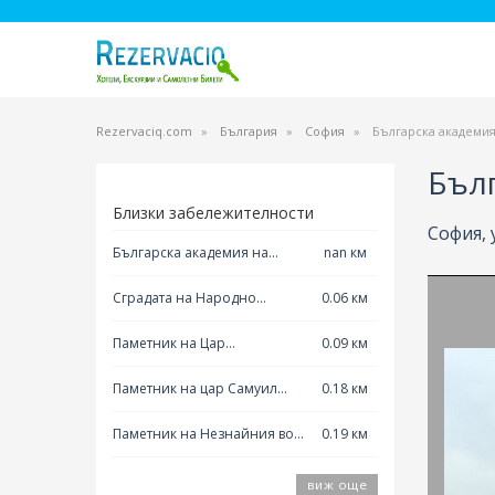
Rezervaciq.com
България
София
Българска академия
Бълг
Близки забележителности
София, 
Българска академия на
nan км
науките БАН София
Сградата на Народно
0.06 км
събрание София
Паметник на Цар
0.09 км
Освободител София
Паметник на цар Самуил
0.18 км
София
Паметник на Незнайния войн
0.19 км
София
виж още