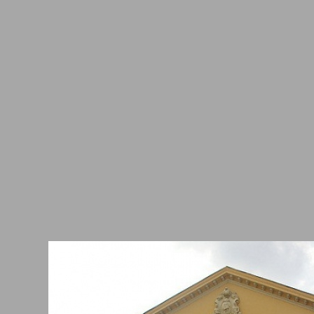
рската държавност. Основана е на 29 септември 1896 година по
дар и тогава е носила името Българско книжовно дружество. В 
щават желанието и мечтите на българите, които милеят за род
а и искат
България
да застане рамо до рамо с другите европейск
 началото на XIX век идеята за едно такова дружество се е зар
те на младите патриоти. По-късно именно Драган Цанков основ
а за българската книжнина в Цариград. Целта на това сдружени
остранява книги и учебници, които да подпомагат разработване
я език. Това става много трудно заради липсата на държавна
изация, нищо че одеските следват принципите на Каравелов и Р
пенно младите интелигентни българи се събират в една така н
ка дружина. Смъртта на Хаджи Димитър и неговата чета, дейно
и с в основата на създаването на дружеството. Но за това осно
га имат двама велики българи, които до този момент живеят в П
 Стоянов и Марин Дринов. Те решават да обединят разпръсна
рски учени, писатели и политици. Целта е да се съхрани българс
 Постепенно започват да се обединяват много българи на тери
мъния
. Включват се писатели и публицисти като Христо Ботев и
ков, има и много български търговци в Браила. Точно там
тавителите на българските общини приемат с устав с активното
бен Каравелов, който слага началото на Българското книжовно
ство.