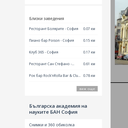
Близки заведения
Ресторант Болярите - София
0.07 км
Пиано бар Poison - София
0.15 км
Kлуб 365 - София
0.17 км
Ресторант Сан Стефано -
0.61 км
София
Рок бар Rock'nRolla Bar & Club
0.78 км
- София
виж още
Българска академия на
науките БАН София
Бълга
днешн
Снимки и 360 обиколка