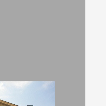
 стар
Телефони:
02 979 5333
него се
ината и
Адрес:
София, ул. 15 ноември 1
и нации.
Website:
виж тук
одила в
ава
е е да
то на
аковски.
аречена
стта на
вна
рага-
тите
кият
торията
 Добри
 участие