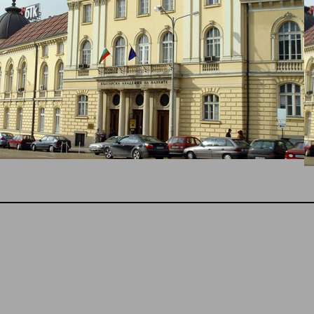
рска академия на науките ( БАН ) се приема за най-старата инс
а България. Създадена е почти десет години преди да се възст