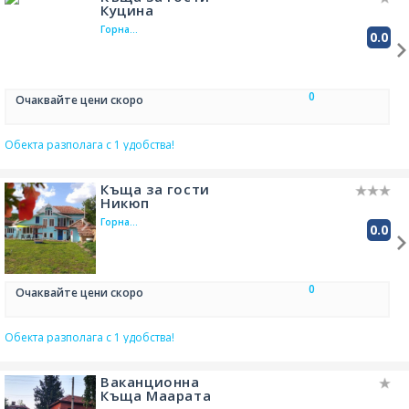
Куцина
сателитна телевизия
хладилник в стаята
Горна
0.0
Оряховица,
велосипеди под наем
на 46.0 км от
ресторант
TV
Свищов
0
Очаквайте цени скоро
Обекта разполага с 1 удобства!
Къща за гости
Никюп
Горна
0.0
Оряховица,
на 46.2 км от
Свищов
0
Очаквайте цени скоро
Обекта разполага с 1 удобства!
Ваканционна
Къща Маарата