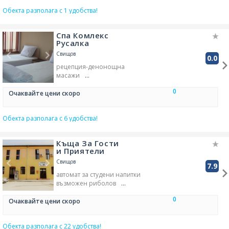
бар в обекта
Обекта разполага с 1 удобства!
градина/зелена площ
фитнес зала/кът
сейф/каса в обекта
Спа Комлекс
Русалка
Свищов
0.0
рецепция-денонощна
масажи
градина/зелена площ
0
закрит басейн
Очаквайте цени скоро
фитнес зала/кът
SPA център
Обекта разполага с 6 удобства!
Къща За Гости
и Приятели
Свищов
7.9
автомат за студени напитки
възможен риболов
обществен паркинг -
0
безплатен
Очаквайте цени скоро
зала с телевизор - обща
възможно паркиране на
Обекта разполага с 22 удобства!
улицата