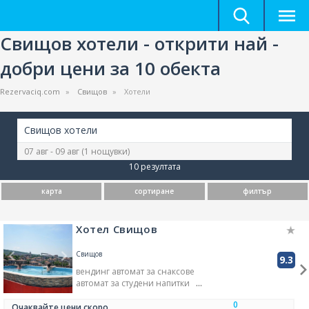
Свищов хотели - открити най -
добри цени за 10 обекта
Rezervaciq.com
Свищов
Хотели
Свищов хотели
07 авг - 09 авг
(1 нощувки)
10 резултата
карта
сортиране
филтър
Хотел Свищов
Свищов
9.3
вендинг автомат за снаксове
автомат за студени напитки
румънски език
0
холандски език
Очаквайте цени скоро