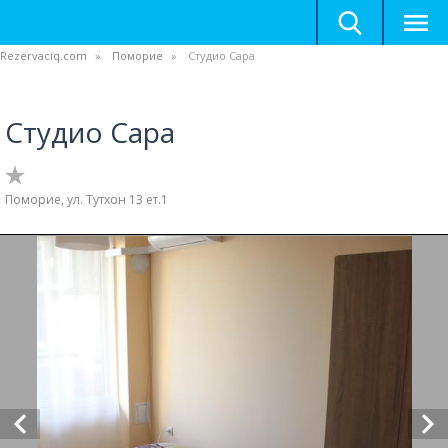
Rezervaciq.com
Поморие
Студио Сара
Студио Сара
Поморие, ул. Тутхон 13 ет.1