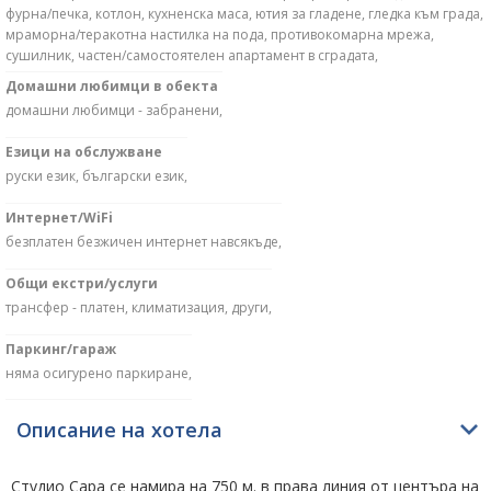
фурна/печка, котлон, кухненска маса, ютия за гладене, гледка към града,
мраморна/теракотна настилка на пода, противокомарна мрежа,
сушилник, частен/самостоятелен апартамент в сградата,
Домашни любимци в обекта
домашни любимци - забранени,
Езици на обслужване
руски език, български език,
Интернет/WiFi
безплатен безжичен интернет навсякъде,
Общи екстри/услуги
трансфер - платен, климатизация, други,
Паркинг/гараж
няма осигурено паркиране,
Описание на хотела
Студио Сара се намира на 750 м. в права линия от центъра на