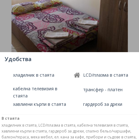
Удобства
хладилник в стаята
LCD/плазма в стаята
кабелна телевизия в
трансфер - платен
стаята
хавлиени кърпи в стаята
гардероб за дрехи
В стаята
хладилник в стаята, LCD/плазма в стаята, кабелна телевизия в стаята,
хавлиени кърпи в стаята, гардероб за дрехи, спално бельо/чаршафи,
балкон/тераса, мека мебел, ел. кана за кафе, прибори и съдове в стаята,