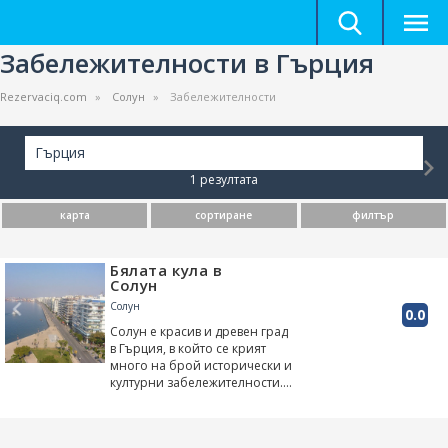
Забележителности в Гърция
Rezervaciq.com
Солун
Забележителности
Гърция
1 резултата
карта
сортиране
филтър
Бялата кула в
Солун
Солун
0.0
Солун е красив и древен град
в Гърция, в който се крият
много на брой исторически и
културни забележителности.
Освен чудесно място за
почивка, градът е и подходящ
за една опознавателна