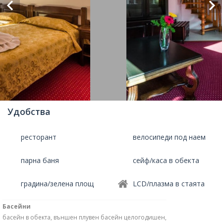
Удобства
ресторант
велосипеди под наем
парна баня
сейф/каса в обекта
градина/зелена площ
LCD/плазма в стаята
Басейни
басейн в обекта, външен плувен басейн целогодишен,