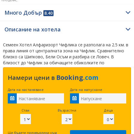
Много Добър
8.40
Описание на хотела
Семеен Хотел Алфаризорт Чифлика се разполага на 2.5 км. в
права линия от централната зона на Чифлик. Сравнително
близко са Шипково, Бели Осъм и разбира се Ловеч. В
близост до Чифлик за обичащите обиколките по
забележителности съветваме да намерят време за водопад
Скока Калейца на 13 км., водопад Видимско пръскало на 30.1
Booking
.com
Намери цени в
км. и водопад Райското пръскало на 33.5 км. в права линия.
Посетителите на rezervaciq.com са харесали следните
Дата на настаняване
Дата на напускане
близки възможности за настаняване –
Семеен Хотел
Блян
на 40 м.,
Хотел Балкан - Чифлик
на 90 м. и
Хотел
Чифлика - Чифлик
на 100 м. по права линия.
Стаи
Възрастни
Деца
Мястото за нощувка е категоризирано с 3 звезди. Семеен
Хотел Алфаризорт Чифлика може да предложи пет различни
типа настаняване – двойна стая с балкон, апартамент с
Ще бъдете прехвърлени към