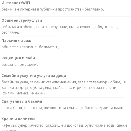
Интернет/WiFi
безжичен интернет в публични пространства - безплатно,
Общи екстри/услуги
сейф/каса в обекта, стаи за непушачи, кът за пушене, обяд в пакет,
отопляне,
Паркинг/гараж
обществен паркинг - безплатен ,
Рецепция и лоби
багажно помещение,
Семейни услуги и услуги за деца
басейн за деца, семейни стаи/помещения, зала с телевизор - обща, ТВ
канали за деца, клуб за деца, кът/зала за игри, детски развлечения
(филми, музика, книжки),
Спа, уелнес и басейн
парна баня, спа екстри, шезлонги за слънчеви бани, чадъри за плаж,
Храни и напитки
кафе със супер качество, сладкиши и шоколад, бутилирана вода, свежи
плодове,