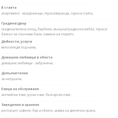
В стаята
апартамент - младоженци, тераса/веранда, сауна в стаята,
Градина/двор
градина/зелена площ, барбекю, външна/градинска мебел, тераса/
балкон за слънчеви бани, камина на открито,
Дейности, услуги
велосипеди под наем,
Домашни любимци в обекта
домашни любимци - забранени,
Допълнителни
за непушачи,
Езици на обслужване
английски език, руски език, български език,
Заведения и хранене
ресторант, кафене, бар в обекта, заявка на диетична храна,