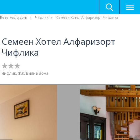
Rezervaciq.com
Чифлик
Семеен Хотел Алфаризорт Чифлика
Семеен Хотел Алфаризорт
Чифлика
Чифлик, Ж.К. Вилна Зона