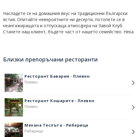
Насладете се на домашния вкус на традиционни български
ястия. Опитайте невероятните ни десерти, потопете се в
неангажиращата и отпускаща атмосфера на Завой Клуб.
Станете наш клиент, бъдете част от нашето семейство. Нека
направим специалните Ви поводи изискани и незабравими с
нашия кетъринг.
Близки препоръчани ресторанти
Ресторант Бавария - Плевен
Плевен
Ресторант Кошарите - Плевен
Плевен
Механа Теслъта - Рибарица
Рибарица