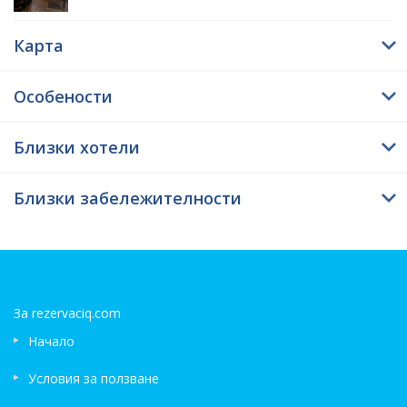
Карта
Особености
Близки хотели
Близки забележителности
За rezervaciq.com
Начало
Условия за ползване