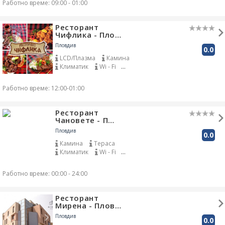
Работно време: 09:00 - 01:00
Климатик
Обедно меню
Wi - Fi
Сепарета
Открит кът за пушачи
Ресторант
Доставка до адрес
Чифлика - Пло…
Градина
Закачалки
Пловдив
0.0
Живи цветя
Тераса за пушачи
LCD/Плазма
Камина
Климатик
Wi - Fi
Градина
Зарядно за телефони
Работно време: 12:00-01:00
Закачалки
Ресторант
Чановете - П…
Пловдив
0.0
Камина
Тераса
Климатик
Wi - Fi
Сепарета
Собствен паркинг
DJ
Работно време: 00:00 - 24:00
Градина
Зарядно за телефони
Закачалки
Вестници
Ресторант
Детски кът
Сейф
Мирена - Плов…
Пловдив
0.0