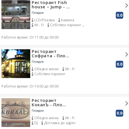
Ресторант Fish
house – Jump - …
Пловдив
0.0
LCD/Плазма
Камина
Wi - Fi
Собствен паркинг
Градина
Работно време: От 11:00 до 00:00
Ресторант
Софрата - Пло…
Пловдив
0.0
Обедно меню
Wi - Fi
Собствен паркинг
Градина
Детски кът
Работно време: От 10:00 до 00:00
Ресторант
КокалЪ - Пло…
Пловдив
0.0
Обедно меню
Wi - Fi
DJ
Доставка до адрес