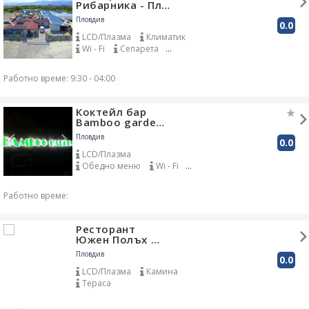
Рибарника - Пл…
Пловдив
0.0
LCD/Плазма
Климатик
Wi - Fi
Сепарета
Открит кът за пушачи
Собствен паркинг
Работно време: 9:30 - 04:00
Доставка до адрес
Градина
Зарядно за телефони
Коктейл бар
Детски кът
Аквариум
Bamboo garde…
Живи цветя
Пловдив
0.0
LCD/Плазма
Обедно меню
Wi - Fi
DJ
Градина
Работно време:
Ресторант
Южен Полъх …
Пловдив
0.0
LCD/Плазма
Камина
Тераса
Отопляем кът за пушачи
през зимата