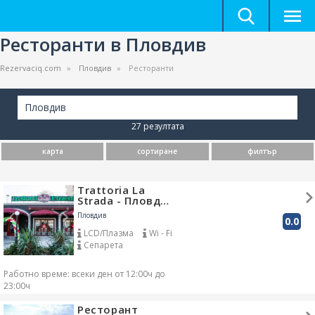
Ресторанти в Пловдив
Rezervaciq.com
Пловдив
Ресторанти
Пловдив
27 резултата
карта
сортиране
филтър
Trattoria La
Strada - Пловд…
Пловдив
0.0
LCD/Плазма
Wi - Fi
Сепарета
Собствен паркинг
Закачалки
Вестници
Работно време: всеки ден от 12:00ч до
23:00ч
Ресторант