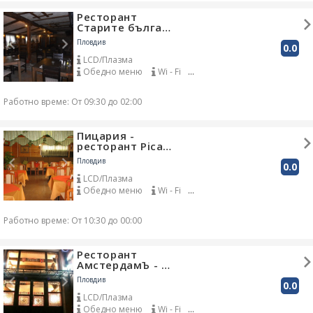
Ресторант
Старите бълга…
Пловдив
0.0
LCD/Плазма
Обедно меню
Wi - Fi
DJ
Доставка до адрес
Градина
Работно време: От 09:30 до 02:00
Пицария -
ресторант Pica…
Пловдив
0.0
LCD/Плазма
Обедно меню
Wi - Fi
Собствен паркинг
Доставка до адрес
Работно време: От 10:30 до 00:00
Градина
Ресторант
АмстердамЪ - …
Пловдив
0.0
LCD/Плазма
Обедно меню
Wi - Fi