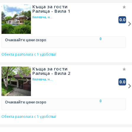
WC
баня към стаята
Къща за гости
звукова изолация
Ралица - Вила 1
хавлиени кърпи в стаята
Кюлевча, на
тераса/веранда
0.0
11.9 км от
кабелна телевизия в стаята
Плиска
LCD/плазма в стаята
сателитна телевизия
TV
0
Очаквайте цени скоро
Обекта разполага с 1 удобства!
Къща за гости
Ралица - Вила 2
Кюлевча, на
0.0
11.9 км от
Плиска
0
Очаквайте цени скоро
Обекта разполага с 1 удобства!