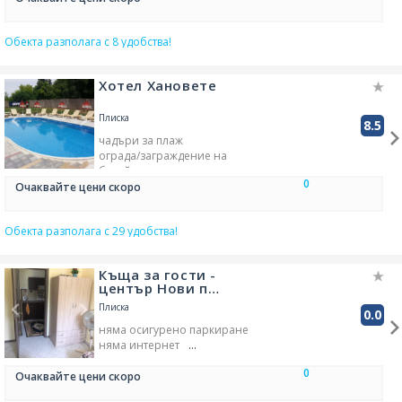
Обекта разполага с 8 удобства!
Хотел Хановете
Плиска
8.5
чадъри за плаж
ограда/заграждение на
басейна
0
библиотечен кът
Очаквайте цени скоро
шезлонги за слънчеви бани
сауна в стаята
Обекта разполага с 29 удобства!
обществен паркинг -
безплатен
за непушачи
Къща за гости -
басейн в обекта
спа екстри
център Нови п…
други
кафе със супер качество
Плиска
0.0
ТВ канали за деца
няма осигурено паркиране
пешеходни турове
няма интернет
домашни любимци -
домашни любимци -
забранени
0
забранени
Очаквайте цени скоро
безплатен безжичен
семейни стаи/помещения
интернет навсякъде