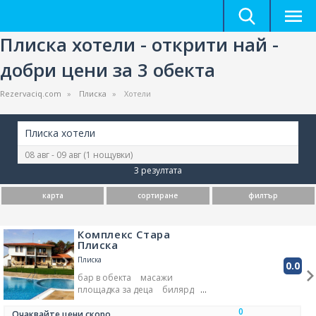
Плиска хотели - открити най -
добри цени за 3 обекта
Rezervaciq.com
Плиска
Хотели
Плиска хотели
08 авг - 09 авг
(1 нощувки)
3 резултата
карта
сортиране
филтър
Комплекс Стара
Плиска
Плиска
0.0
бар в обекта
масажи
площадка за деца
билярд
парна баня
SPA център
0
ресторант
външен басейн
Очаквайте цени скоро