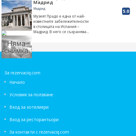
Мадрид, в непосредствен...
Мадрид
Мадрид
5.0
Музеят Прадо е една от най-
известните забележителности
в столицата на Испания –
Мадрид. В него се съхранява
изключително голямо
художествено наследство,
което няма равно на себе си
по красот...
За rezervaciq.com
Начало
Условия за ползване
Вход за хотелиери
Вход за ресторантьори
За контакти с rezervaciq.com