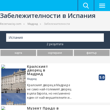
Забележителности в Испания
Rezervaciq.com
Мадрид
Забележителности
Испания
2 резултата
карта
сортиране
филтър
Кралският
дворец в
Мадрид
5.0
Мадрид
Кралският дворец в Мадрид е
не само най-големият дворец
в цяла Европа, но несъмнено
един от най-внушителните и
красиви палати. Намира се в
западната част на центъра в
Музеят Прадо в