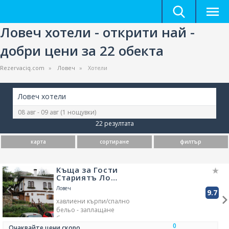
Ловеч хотели - открити най -
добри цени за 22 обекта
Rezervaciq.com
Ловеч
Хотели
Ловеч хотели
08 авг - 09 авг
(1 нощувки)
22 резултата
карта
сортиране
филтър
Къща за Гости
Стариятъ Ло…
Ловеч
9.7
хавлиени кърпи/спално
бельо - заплащане
бутилирана вода
0
камина на открито
Очаквайте цени скоро