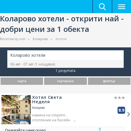
Коларово хотели - открити най -
добри цени за 1 обекта
Rezervaciq.com
Коларово
Хотели
Коларово хотели
06 авг - 07 авг
(1 нощувки)
1 резултата
карта
сортиране
филтър
Хотел Света
Неделя
Коларово
8.9
камина на открито
отопление на басейн
басейн с красив изглед
0
румънски език
Очаквайте цени скоро