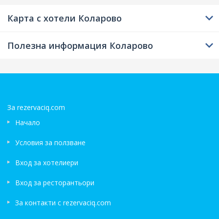
Карта с хотели Коларово
Полезна информация Коларово
За rezervaciq.com
Начало
Условия за ползване
Вход за хотелиери
Вход за ресторантьори
За контакти с rezervaciq.com