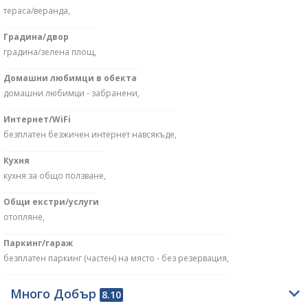
тераса/веранда,
Градина/двор
градина/зелена площ,
Домашни любимци в обекта
домашни любимци - забранени,
Интернет/WiFi
безплатен безжичен интернет навсякъде,
Кухня
кухня за общо ползване,
Общи екстри/услуги
отопляне,
Паркинг/гараж
безплатен паркинг (частен) на място - без резервация,
Много Добър
8.10