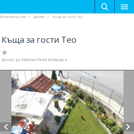
Rezervaciq.com
Доспат
Къща за гости Тео
Къща за гости Тео
Доспат, ул. Капитан Петко Войвода 4