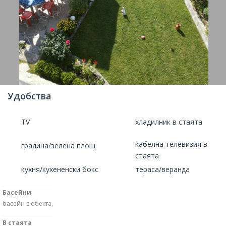
Удобства
TV
хладилник в стаята
кабелна телевизия в
градина/зелена площ
стаята
кухня/кухененски бокс
тераса/веранда
Басейни
басейн в обекта,
В стаята