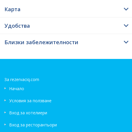
е възможно след 14:00 часа, а напускането се случва преди
Карта
12:00 часа. За удобство Къща за гости Тео предлага на
своите туристи безжичен интернет навсякъде - безплатен.
Горепосочената екстра е определена от реални гости като
Удобства
превъзходна.
Близки забележителности
За rezervaciq.com
Начало
Условия за ползване
Вход за хотелиери
Вход за ресторантьори