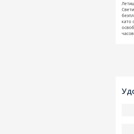
Летищ
Свети
безпл
като 
освоб
часов
Уд