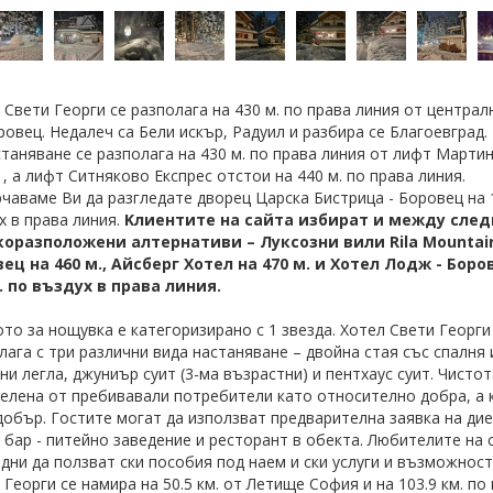
 Свети Георги се разполага на 430 м. по права линия от централ
ровец. Недалеч са Бели искър, Радуил и разбира се Благоевград
станяване се разполага на 430 м. по права линия от лифт Марти
 , а лифт Ситняково Експрес отстои на 440 м. по права линия.
чаваме Ви да разгледате дворец Царска Бистрица - Боровец на 1
х в права линия.
Kлиентите на сайта избират и между сле
коразположени алтернативи –
Луксозни вили Rila Mountain
вец
на 460 м.,
Айсберг Хотел
на 470 м. и
Хотел Лодж - Боро
. по въздух в права линия.
то за нощувка е категоризирано с 1 звезда. Хотел Свети Георги
лага с три различни вида настаняване – двойна стая със спалня 
ни легла, джуниър суит (3-ма възрастни) и пентхаус суит. Чистот
елена от пребивавали потребители като относително добра, а
добър. Гостите могат да използват предварителна заявка на ди
 бар - питейно заведение и ресторант в обекта. Любителите на 
дни да ползват ски пособия под наем и ски услуги и възможност
 Георги се намира на 50.5 км. от Летище София и на 103.9 км. по