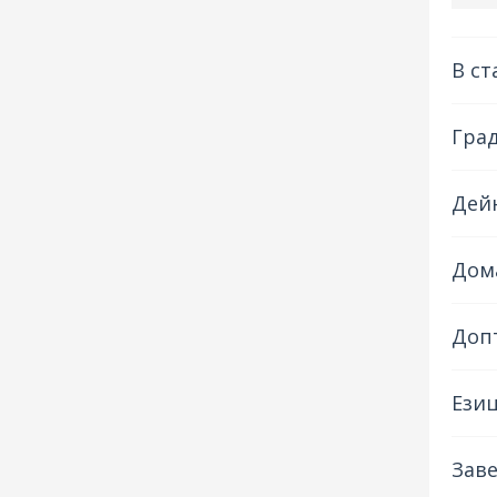
В ст
Гра
Дейн
Дом
Доп
Езиц
Заве