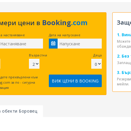
Booking
.com
мери цени в
Защо
1. Ви
на настаняване
Дата на напускане
Можете 
обажда
Възрастни
Деца
2. Без
Заплаща
3. Бъ
дете прехвърлени към
Резерви
ВИЖ ЦЕНИ В BOOKING
g.com за по - сигурна
мейли.
вация
а обекти Боровец