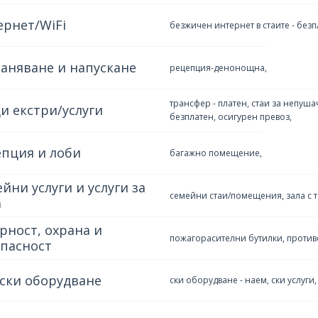
ернет/WiFi
безжичен интернет в стаите - безп
аняване и напускане
рецепция-денонощна,
трансфер - платен, стаи за непуша
и екстри/услуги
безплатен, осигурен превоз,
епция и лоби
багажно помещение,
йни услуги и услуги за
семейни стаи/помещения, зала с т
а
рност, охрана и
пожагорасителни бутилки, проти
опасност
ски оборудване
ски оборудване - наем, ски услуги,