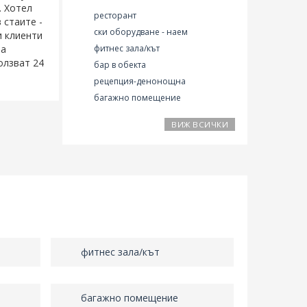
. Хотел
ресторант
 стаите -
ски оборудване - наем
и клиенти
 а
фитнес зала/кът
олзват 24
бар в обекта
рецепция-денонощна
багажно помещение
ВИЖ ВСИЧКИ
фитнес зала/кът
багажно помещение