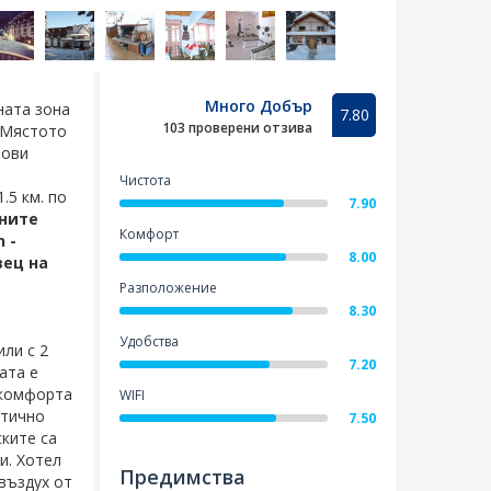
Много Добър
ната зона
7.80
103 проверени отзива
. Мястото
нови
Чистота
.5 км. по
7.90
дните
Комфорт
 -
8.00
вец
на
Разположение
8.30
Удобства
или с 2
7.20
ата е
 комфорта
WIFI
етично
7.50
ските са
и. Хотел
Предимства
 въздух от