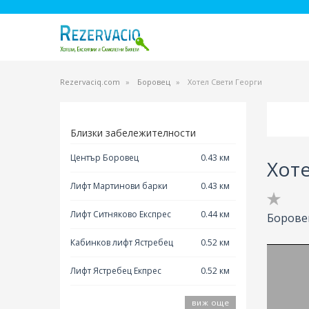
Rezervaciq.com
Боровец
Хотел Свети Георги
Близки забележителности
Център Боровец
0.43 км
Хоте
Лифт Мартинови барки
0.43 км
Лифт Ситняково Експрес
0.44 км
Боровец
Кабинков лифт Ястребец
0.52 км
Лифт Ястребец Екпрес
0.52 км
виж още