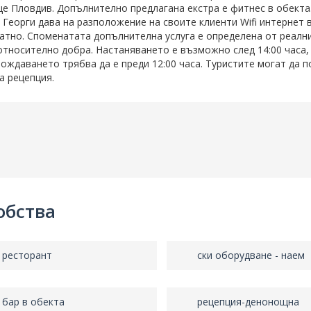
е Пловдив. Допълнително предлагана екстра е фитнес в обекта
 Георги дава на разположение на своите клиенти Wifi интернет в
атно. Споменатата допълнителна услуга е определена от реалн
относително добра. Настаняването е възможно след 14:00 часа,
ождаването трябва да е преди 12:00 часа. Туристите могат да п
а рецепция.
обства
ресторант
ски оборудване - наем
бар в обекта
рецепция-денонощна