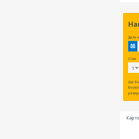
На
Дата 
Стаи
Ще бъ
Bookin
резер
Карт