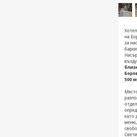
Хотел
на Бо
за на
барки
Насър
възду
близ
Боро
500 м
Място
разпо
отдел
опред
като 
меню,
свобо
Свети