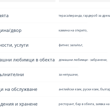
аята
тераса/веранда, гардероб за дрех
дина/двор
камина на открито,
ости, услуги
фитнес зала/кът,
ашни любимци в обекта
домашни любимци - забранени,
ълнителни
за непушачи,
и на обслужване
английски език, руски език, българ
дения и хранене
ресторант, бар в обекта, заявка н