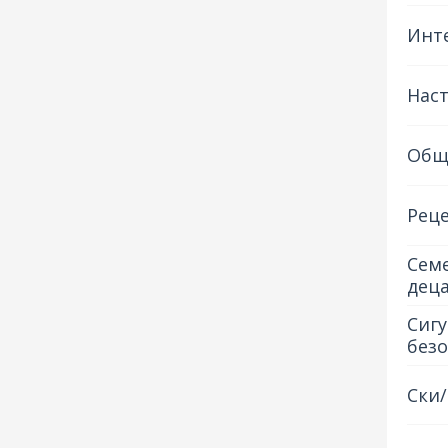
Инт
Наст
Общ
Рец
Семе
дец
Сигу
без
Ски/