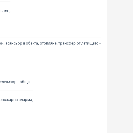
латен,
чи, асансьор в обекта, отопляне, трансфер от летището -
елевизор - обща,
вопожарна аларма,