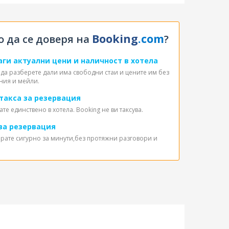
Booking
.com
 да се доверя на
?
наги актуални цени и наличност в хотела
да разберете дали има свободни стаи и цените им без
ния и мейли.
 такса за резервация
те единствено в хотела. Booking не ви таксува.
рза резервация
рате сигурно за минути,без протяжни разговори и