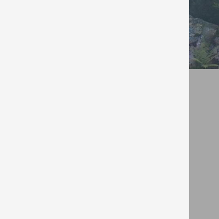
За rezervaciq.com
Партньо
Начало
Лято 
Условия за ползване
Kонфе
Вход за хотелиери
Студе
Вход за ресторантьори
Почив
За контакти с rezervaciq.com
www.re
Реклама за хотели
www.se
За нас
www.ho
www.ho