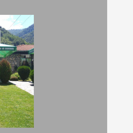
 е по поречието на река Бели Вит.
 една незабравима почивка.
и самостоятелни стаи. Всички помещения са
раса с красив изглед към планината.
алитети и ястия, красива лятна градина, пещ в