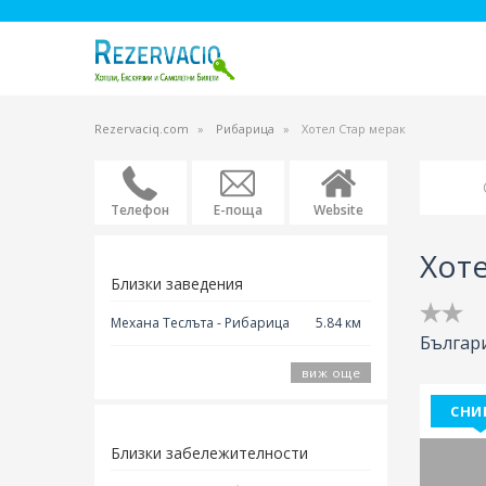
Rezervaciq.com
Рибарица
Хотел Стар мерак
Телефон
Е-поща
Website
Хоте
Близки заведения
Механа Теслъта - Рибарица
5.84 км
Българ
виж още
СНИ
Близки забележителности