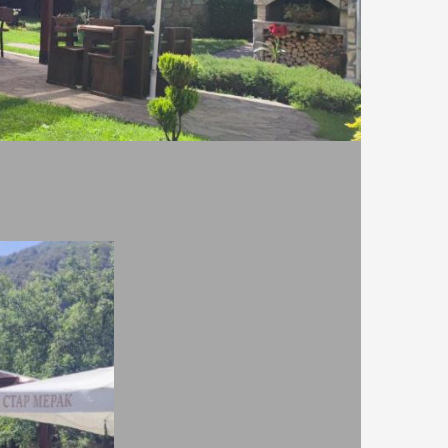
За www.rezervaciq.com
Всички материали и снимки са
собственост на ДРС - Травел ЕООД,
потребителите от които са въведени
или техните автори. В туристическото
село Рибарица се намира хотел Стар
Мерак. Той е в горната част на
и
селцето и предлага двойни стаи,
апартамент и мезонет за общо 12
страл
души. Те са с балкон гледащ към
планината, телевизор с кабелна
телевизия и безжичен интернет
достъп. Го