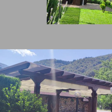
дина/двор
градина/зелена площ,
ернет/WiFi
безжичен интернет ,
азини/търговски обекти
магазини / минимаркет,
кинг/гараж
паркинг - външен,
йни услуги и услуги за
площадка за деца,
а