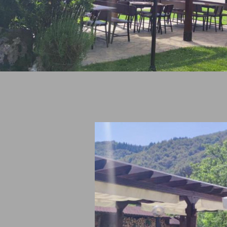
рски сайтове
Препоръчваме
2025
Вили Цигов Чарк
рентни зали Пловдив
Хотели в Боровец
нтски бригади
Пампорово
ка в Бъглария
Всички дестинации и обект
zervaciq.com
Липса на правна връзка с А
einside.bg
Холидейз и Тирс
telbox.bg
tel-adria.eu