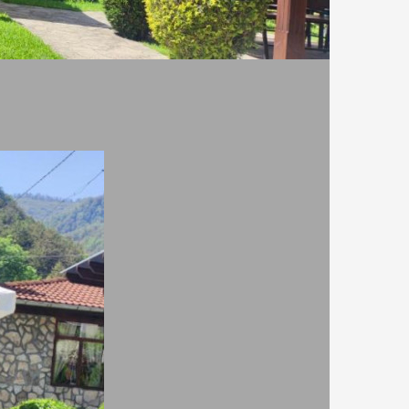
магазини / минимаркет
тераса/веранда