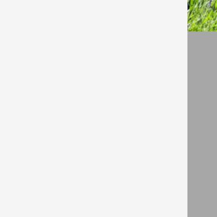
Уд
В ст