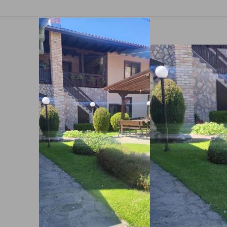
Виж Още
СТ 2026 ДО 09 АВГУСТ 2026 ЗА ЕДНА СТАЯ
ПРОМЕНИ
ТАЯ
ОБЩО ЗА 1 НОЩУВКИ
49.08 €
йна стая
Р
анене
96.00 лв
64.42 €
йна стая
Р
анене
126.00 лв
74.65 €
ртамент
Р
анене
146.00 лв
а обекти Рибарица