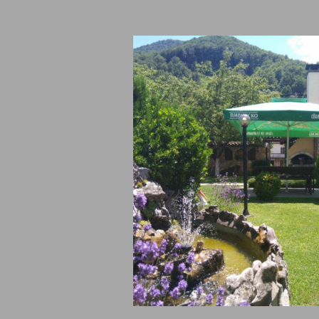
Рибарица е най-живописното старопланинско селце, разположено
 Стар мерак се намира в горната част на селцето и ви предлага
няване:
мерак разполага с 1 просторен апартамент, 1 тройна и 2 двойн
двани с телевизор с кабелна телевизия, безжичен интернет и те
итетът на хотела е 10+2 места.
зположение на гостите е уютна механа, предлагаща местни специ
 ще изпечем желаното от вас.
ага се и индивидуално организиране на програма.
ете Механа Стар Мерак