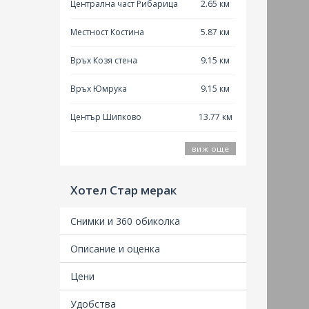
Централна част Рибарица
2.65 км
Местност Костина
5.87 км
Връх Козя стена
9.15 км
Връх Юмрука
9.15 км
Център Шипково
13.77 км
виж още
Хотел Стар мерак
Снимки и 360 обиколка
Описание и оценка
Цени
Удобства