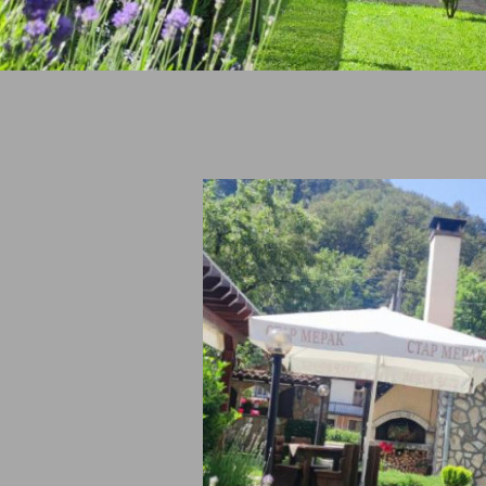
обства
паркинг - външен
безжичен интернет
градина/зелена площ
площадка за деца
аята
тераса/веранда,