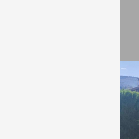
Гра
Инт
Маг
Пар
Семе
дец