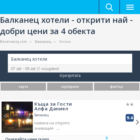
Балканец хотели - открити най -
добри цени за 4 обекта
Rezervaciq.com
Балканец
Хотели
Балканец хотели
07 авг - 08 авг
(1 нощувки)
4 резултата
карта
сортиране
филтър
Къща за Гости
Алфа Даниел
Балканец
9.4
камина на открито
анимация
лично шакфче - рецепция
0
шезлонги за слънчеви бани
Очаквайте цени скоро