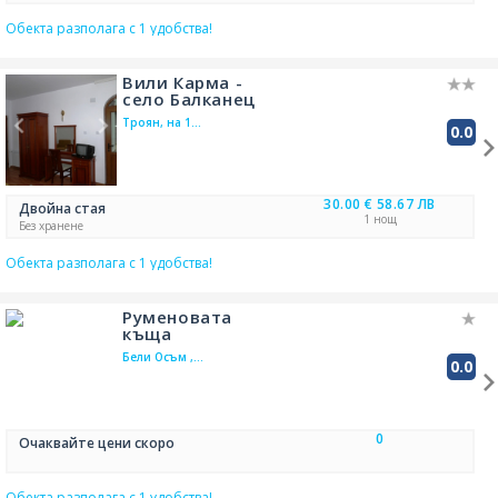
Обекта разполага с 1 удобства!
Вили Карма -
село Балканец
Троян, на 1.4
0.0
км от
Балканец
30.00 €
58.67 ЛВ
Двойна стая
1 нощ
Без хранене
Обекта разполага с 1 удобства!
Руменовата
къща
Бели Осъм ,
0.0
на 1.4 км от
Балканец
0
Очаквайте цени скоро
Обекта разполага с 1 удобства!