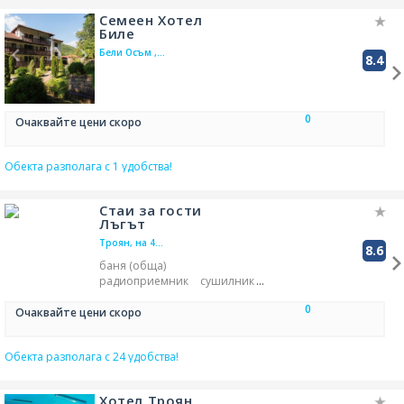
Семеен Хотел
Биле
Бели Осъм ,
8.4
на 2.4 км от
Балканец
0
Очаквайте цени скоро
Обекта разполага с 1 удобства!
Стаи за гости
Лъгът
Троян, на 4.3
8.6
км от
баня (обща)
Балканец
радиоприемник
сушилник
противокомарна мрежа
0
чехли/пантофи
други
Очаквайте цени скоро
обща WC
отделен вход
кухненска маса
Обекта разполага с 24 удобства!
мека мебел
балкон/тераса
шкаф/етажерка - дрехи
спално бельо/чаршафи
Хотел Троян
климатизация
отопляне