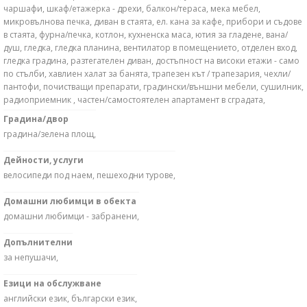
чаршафи, шкаф/етажерка - дрехи, балкон/тераса, мека мебел,
микровълнова печка, диван в стаята, ел. кана за кафе, прибори и съдове
в стаята, фурна/печка, котлон, кухненска маса, ютия за гладене, вана/
душ, гледка, гледка планина, вентилатор в помещението, отделен вход,
гледка градина, разтегателен диван, достъпност на високи етажи - само
по стълби, хавлиен халат за банята, трапезен кът / трапезария, чехли/
пантофи, почистващи препарати, градински/външни мебели, сушилник,
радиоприемник , частен/самостоятелен апартамент в сградата,
Градина/двор
градина/зелена площ,
Дейности, услуги
велосипеди под наем, пешеходни турове,
Домашни любимци в обекта
домашни любимци - забранени,
Допълнителни
за непушачи,
Езици на обслужване
английски език, български език,