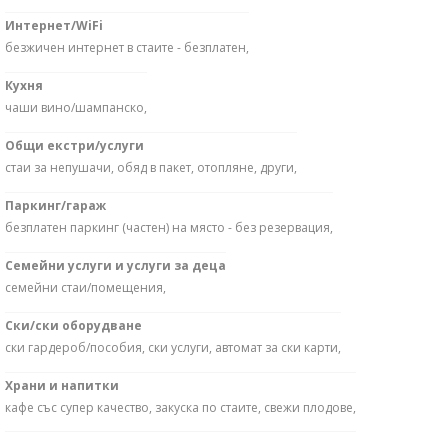
Интернет/WiFi
безжичен интернет в стаите - безплатен,
Кухня
чаши вино/шампанско,
Общи екстри/услуги
стаи за непушачи, обяд в пакет, отопляне, други,
Паркинг/гараж
безплатен паркинг (частен) на място - без резервация,
Семейни услуги и услуги за деца
семейни стаи/помещения,
Ски/ски оборудване
ски гардероб/пособия, ски услуги, автомат за ски карти,
Храни и напитки
кафе със супер качество, закуска по стаите, свежи плодове,