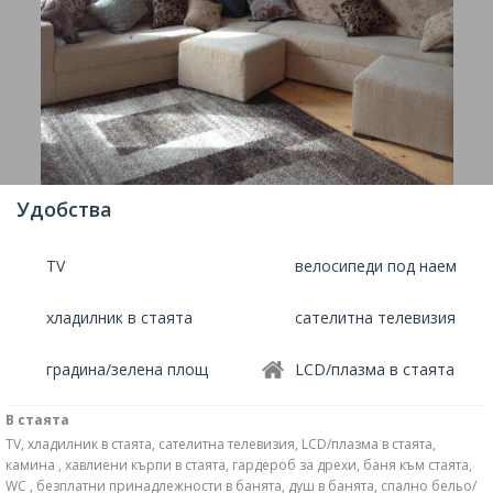
Удобства
TV
велосипеди под наем
хладилник в стаята
сателитна телевизия
градина/зелена площ
LCD/плазма в стаята
В стаята
TV, хладилник в стаята, сателитна телевизия, LCD/плазма в стаята,
камина , хавлиени кърпи в стаята, гардероб за дрехи, баня към стаята,
WC , безплатни принадлежности в банята, душ в банята, спално бельо/