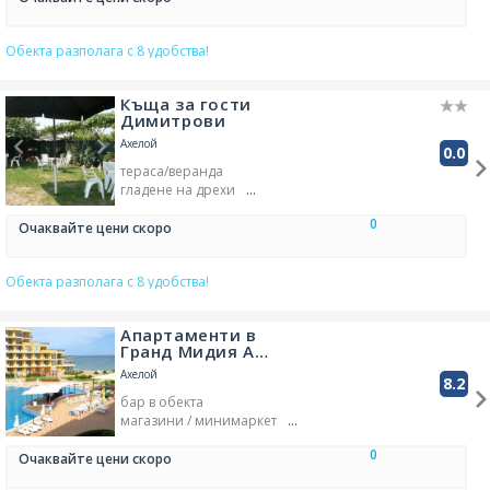
градина/зелена площ
ресторант
външен басейн
Обекта разполага с 8 удобства!
Къща за гости
Димитрови
Ахелой
0.0
тераса/веранда
гладене на дрехи
трансфер - платен
0
бар в обекта
Очаквайте цени скоро
площадка за деца
барбекю
Обекта разполага с 8 удобства!
градина/зелена площ
ресторант
Апартаменти в
Гранд Мидия А…
Ахелой
8.2
бар в обекта
магазини / минимаркет
ресторант
външен басейн
0
Очаквайте цени скоро