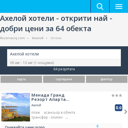
Ахелой хотели - открити най -
добри цени за 64 обекта
Rezervaciq.com
Ахелой
Хотели
Ахелой хотели
09 авг - 10 авг
(1 нощувки)
64 резултата
карта
сортиране
филтър
Менада Гранд
Резорт Апарта…
Ахелой
0.0
плаж
асансьор в обекта
трансфер - платен
бар в обекта
0
площадка за деца
Очаквайте цени скоро