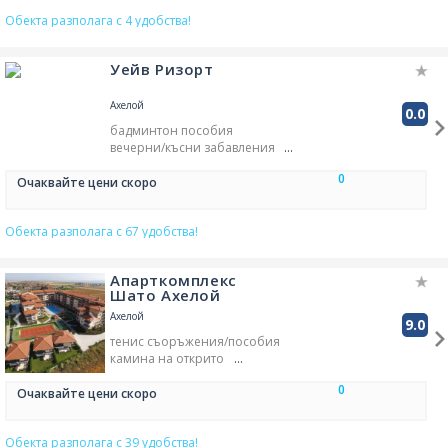
Обекта разполага с 4 удобства!
Уейв Ризорт
Ахелой
0.0
бадминтон пособия
вечерни/късни забавления
WC с допълнителни дръжки
0
свежи плодове
Очаквайте цени скоро
сезонен вътрешен басейн
самостоятелен плаж (към
Обекта разполага с 67 удобства!
обекта)
сладкиши и шоколад
воден атракцион - пързалка
Апарткомплекс
разкрасителни/козметични
Шато Ахелой
процедури
процедури/терапии на
Ахелой
9.0
лицето
тенис съоръжения/пособия
гримиране
камина на открито
терапии/процедури за коса
автомат за студени напитки
процедури/терапии на
0
консиерж
Очаквайте цени скоро
тялото
басейн с красив изглед
пилингова процедура за
лично шакфче - рецепция
тяло
Обекта разполага с 39 удобства!
чадъри за плаж