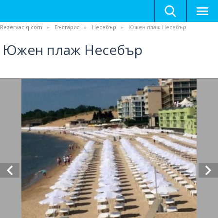
Rezervaciq.com
България
Несебър
Южен плаж Несебър
Южен плаж Несебър