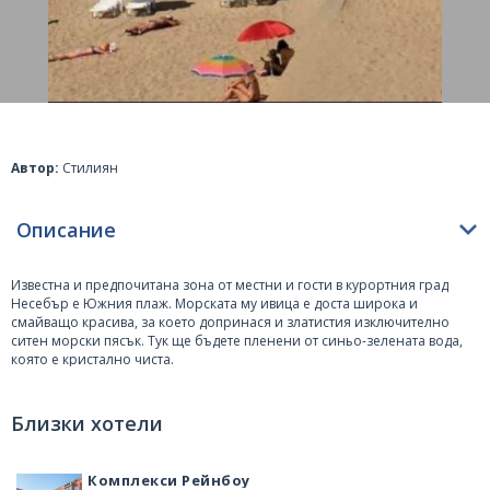
Автор:
Стилиян
Описание
Известна и предпочитана зона от местни и гости в курортния град
Несебър
е Южния плаж. Морската му ивица е доста широка и
смайващо красива, за което допринася и златистия изключително
ситен морски пясък. Тук ще бъдете пленени от синьо-зелената вода,
която е кристално чиста.
Една част от плажната ивица е заета от платена зона с чадъри и
шезлонги, а другата е свободна. Погледнат от високо плажа има
Близки хотели
уникална гледка, като в едната част залива изпъква напред и се врязва
в морето. В далечината, от едната страна може да се види стария град
на Несебър, а от другата безкрайното море и хоризонта. Тук
Комплекси Рейнбоу
сутрешните изгреви за изключително красиви и живописни.