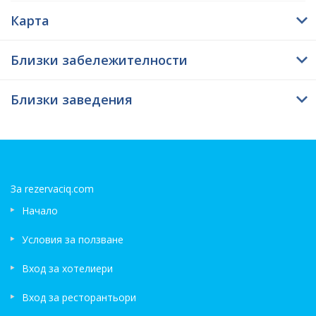
Карта
Близки забележителности
Близки заведения
За rezervaciq.com
Начало
Условия за ползване
Вход за хотелиери
Вход за ресторантьори