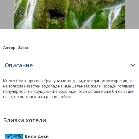
Автор:
Живко
Описание
Много близо до село Крушуна може да видите един много красив, но
не толкова известен водопад на име Зелената скала. Поради голямата
популярност на Крушунските водопади, този остава може би на заден
план, но по красота са равностойни.
Височината на Зелената скала е около 20 метра. Водите му се спускат
по терен със стъпаловиден скат и създават феерия от водни струи,
спускащи се като каскада по скалите. Водите извират от пещерата
Близки хотели
Уришка маара. В края на екопътеката към Крушунските водопади се
вижда разклон, който води към Зелената скала.
Вила Деси
В района на село Куршуна се намират и други водопади, множество