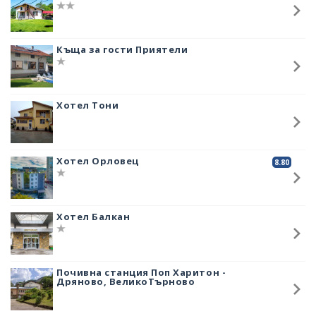
пещери и екопътеки. Самото село е било един от многото центрове
на партизанското движение преди 1944 година. Близо до него се
намира първата фабрика за катерачни стени на българска фирма.
Къща за гости Приятели
През последните години населеното място става все по – известно
заради множеството природни забележителности в близост.
Селището предлага избор за нощувки в хотели и къщи за гости.
Жителите тук са много дружелюбни и с удоволствие биха Ви упътили
Хотел Тони
към мястото, до което искате да стигнете.
Хотел Орловец
8.80
Хотел Балкан
Почивна станция Поп Харитон -
Дряново, ВеликоТърново