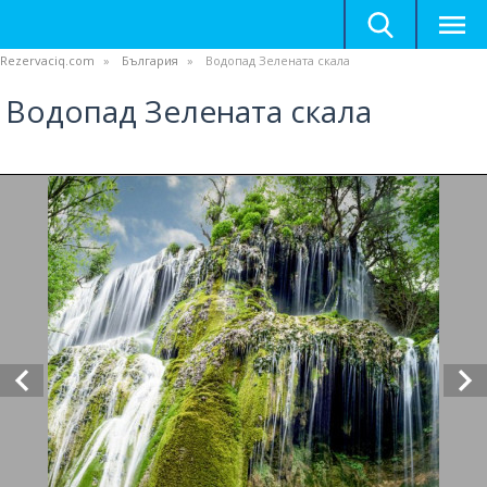
Rezervaciq.com
България
Водопад Зелената скала
Водопад Зелената скала