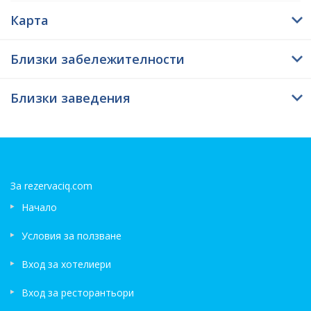
Карта
Близки забележителности
Близки заведения
За rezervaciq.com
Начало
Условия за ползване
Вход за хотелиери
Вход за ресторантьори