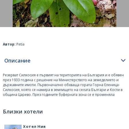
Автор:
Petia
Описание
Резерват Силкосия е първият на територията на
България
и е обявен
през 1933 година с решение на Министерството на земеделието и
държавните имоти. Първоначално обхваща гората Горна Еленица-
Силкосия, която се намира в землището на селата Българи и Кости в
община
Царево
. През годините буферната зона се е променяла
неколкократно.
Днес резерватът пази растителното и животинското богатство на
Близки хотели
Странджа, които са безценни. Намира се между 100 и 250 метра
надморска височина, най-много се срещат канелените горски и
жълтоземно-подзолистите почви. Тук може да се види изключително
Хотел Ния
разнообразие от растителни видове. В резервата се срещат 260 вида