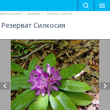
Rezervaciq.com
България
Резерват Силкосия
Резерват Силкосия