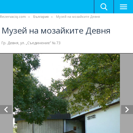
Rezervaciq.com
България
Музей на мозайките Девня
Музей на мозайките Девня
Гр. Девня, ул. „Съединение” № 73