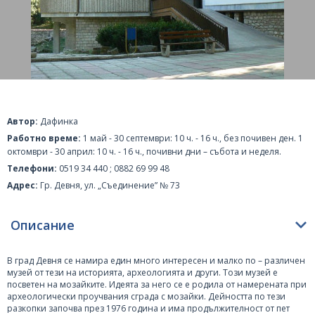
Автор:
Дафинка
Работно време:
1 май - 30 септември: 10 ч. - 16 ч., без почивен ден. 1
октомври - 30 април: 10 ч. - 16 ч., почивни дни – събота и неделя.
Телефони:
0519 34 440 ; 0882 69 99 48
Адрес:
Гр. Девня, ул. „Съединение” № 73
Описание
В град Девня се намира един много интересен и малко по – различен
музей от тези на историята, археологията и други. Този музей е
посветен на мозайките. Идеята за него се е родила от намерената при
археологически проучвания сграда с мозайки. Дейността по тези
разкопки започва през 1976 година и има продължителност от пет