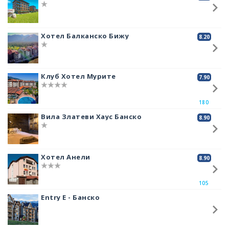
Ако сте решили да изкачите този връх, като изходни точки Ви
предлагаме да използвате хижите Синаница или Вихрен.
Изминаването на разстоянието от Вихрен до самия върха отнема
около 2 часа. Използвайте пътеката за „Синаница“. По пътя
Хотел Балканско Бижу
8.20
задължително трябва да се отбиете и насладите на Муратовото езеро,
точно е подножието на върха.
Самото изкачване на върха не е особено трудно, но имайте предвид,
Клуб Хотел Мурите
че терена е каменист и е добре да се екипирате със стабилни обувки с
7.90
голям грайфер. След подножието на върха е трудно да се каже, че има
определена пътека, тъй като всичко е в скали и камъни, но като
180
ориентир може да ползвате пирамиди от камъни, направени от
туристите.
Вила Златеви Хаус Банско
8.90
Качите ли се на върха ще мине доста време преди да се сетите да
поседнете. Гледките са удивителни и се запечатват в съзнанието на
всеки, който го е покорил. Изкачването е подходящо и за ентусиасти
без опит, които след покоряването му има голяма вероятност да се
Хотел Анели
8.90
запалят по планинските преходи и да започнат да планират
следващия връх който да посетят.
105
Entry E - Банско