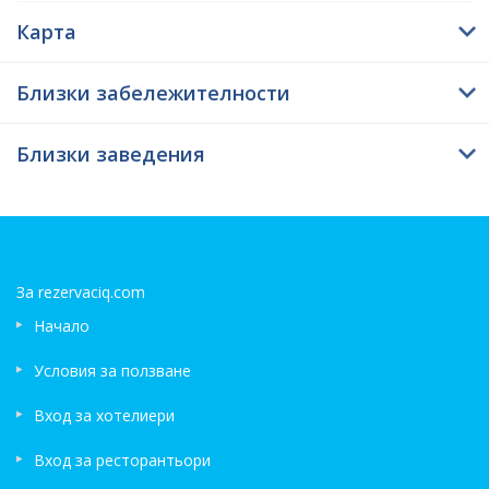
Карта
Близки забележителности
Близки заведения
За rezervaciq.com
Начало
Условия за ползване
Вход за хотелиери
Вход за ресторантьори