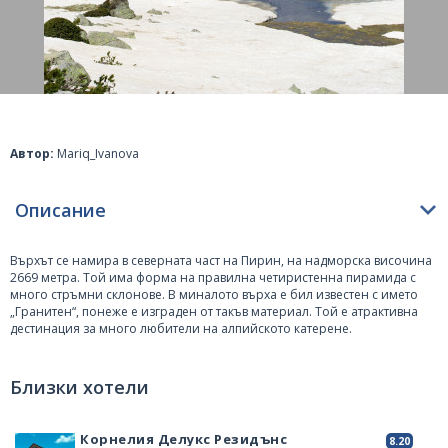
Автор:
Mariq_Ivanova
Описание
Върхът се намира в северната част на Пирин, на надморска височина
2669 метра. Той има форма на правилна четиристенна пирамида с
много стръмни склонове. В миналото върха е бил известен с името
„Гранитен“, понеже е изграден от такъв материал. Той е атрактивна
дестинация за много любители на алпийското катерене.
Муратов връх не е сред първенците по височина, но всички са на едно
мнение за великолепната панорама, която се открива от там. Особено
Близки хотели
при хубаво време може да се разгледа доста голяма част от Пирин.
Намира се между циркусите Бъндеришки, Влашки, Голямо Спано поле
и Георгийски.
Корнелия Делукс Резидънс
8.20