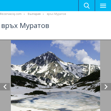
Rezervaciq.com
България
връх Муратов
връх Муратов