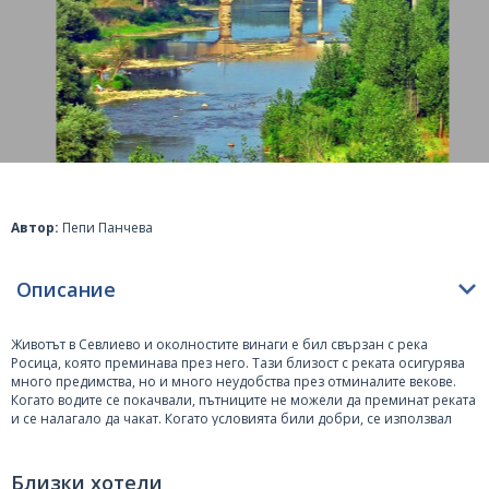
Автор:
Пепи Панчева
Описание
Животът в
Севлиево
и околностите винаги е бил свързан с река
Росица, която преминава през него. Тази близост с реката осигурява
много предимства, но и много неудобства през отминалите векове.
Когато водите се покачвали, пътниците не можели да преминат реката
и се налагало да чакат. Когато условията били добри, се използвал
малък брод, който е описан от Ами Буйе. Той посещава града през
1837 година.
Близки хотели