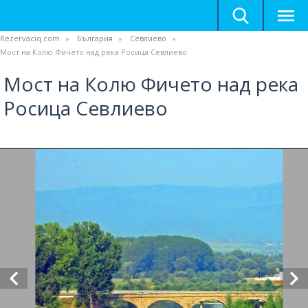
Rezervaciq.com
България
Севлиево
Мост на Колю Фичето над река Росица Севлиево
Мост на Колю Фичето над река
Росица Севлиево