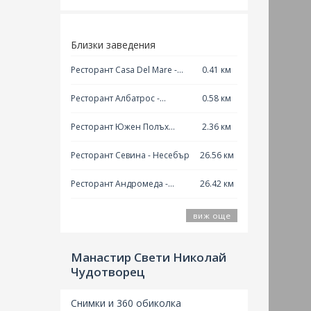
Близки заведения
Ресторант Casa Del Mare -
0.41 км
Созопол
Ресторант Албатрос -
0.58 км
Созопол
Ресторант Южен Полъх
2.36 км
Созопол
Ресторант Севина - Несебър
26.56 км
Ресторант Андромеда -
26.42 км
Несебър
виж още
Манастир Свети Николай
Чудотворец
В
Соз
Снимки и 360 обиколка
съвсе