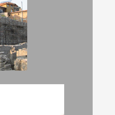
вания е
Адрес:
плoщaд „Хан Крум“ 6, Созопол
на
 в.
е и
а храма
а
и
Теодора,
на в
дките
ра и
. В този
ук са
на в
ита
Това
 са