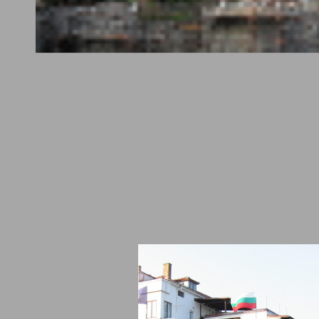
опол
се намира манастирът „Свети Николай Чудотворец“. Той е
м случайно през 2011 година по време на археологически разко