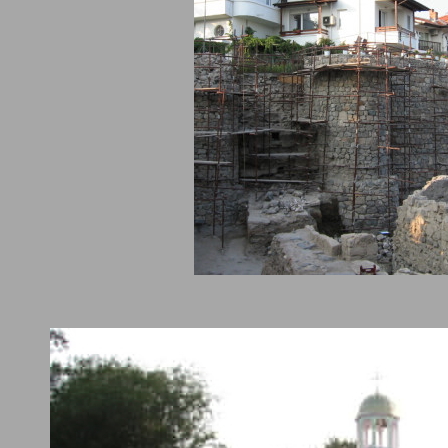
а стена на древния град. И портата. След продължителни проуч
ано, че там е имало духовен живот още от зараждането на
иянството като религия. Църквата към манастира е била типич
рабна базилика и построена върху стар християнски храм от V-VI
вени са исторически и археологически проучвания на разкопкит
ените находки дават информация за манастира. Открити са три
аторски печата, които свидетелстват за покровителстването н
рана на Византийската империя. Оловните печати най-често са н
вени грамоти, които доказват дарение за изграждане на църкви 
тири. Особено интересен за учените е печатът на императрица 
 е много запазен, Тя е управлявала Византийската империя годи
да 1055-1056 година. Според професор Божидар Димитров нахо
, че най-вероятно императрицата е заточена тук от своята сест
ница за трона Зоя. Теодора е обвинена в любовни отношения с
рския цар Пресиан II и е изпратена в манастира през 1042 година
д Созополис е бил богат търговски град с много църкви и тук са
щали провинилите се на заточение. Според исторически данни т
още Лъв епископ на Халкедон и Соломон, който е бил съветник 
 на императора.
2012 година е разкрита централната част на храма и там е откр
ранителница, в която има миро на Свети Николай Чудотворец. 
ост е малък глинен съд, който е бил скрит в тухлена ниша. Това