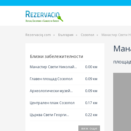
Rezervaciq.com
България
Созопол
Манастир Свети Н
Ман
Близки забележителности
плoщaд 
Манастир Свети Николай
0.00 км
Чудотворец
Главен площад Созопол
0.09 км
Археологически музей
0.09 км
Созопол
Централен плаж Созопол
0.17 км
Църква Свети Георги
0.22 км
Победоносец Созопол
виж още