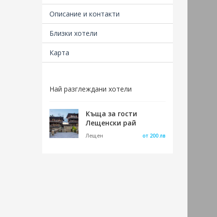
южнат
доказ
Описание и контакти
христ
трико
Близки хотели
Напра
Карта
намер
импер
от ст
дарст
Най разглеждани хотели
манас
който
Къща за гости
перио
Лещенски рай
сочат
съпер
Лещен
от 200 лв
бълга
перио
изпра
били 
двора
През 
мощех
всъщн