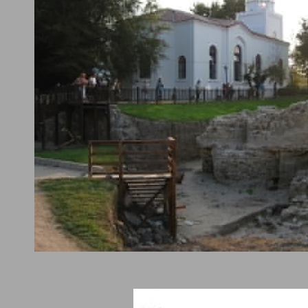
нти от ранното християнство. В съда е открита емулсия и прах 
те това е миро на светеца. Според проучванията е от VІ-VІІ век.
кьорите първият епископ на Деултум Публий Елий Авел донесъл
вата през 1070 година по нашите земи. Така съмненията за пок
ама отпадат, още повече, че Свети Николай е покровител на ри
ите и е логично църквата да носи името му. След като са откри
е, във водите около града отново се появява чернокоп, турук 
уд, които били изчезнали от десетилетия.
ес не е открита информация, която точно да посочва до кога м
опол е бол действащ. Според историците най-вероятно съдбата 
същата като на останалите манастири в града, които са съсипан
 на турското нашествие. При разкопките е наперен християнски 
 е вкопан в по-стария план на Аполония Понтийска. Намерена е
мация за живота в града през VII-VI в. Пр. Хр.. Открита е пещ за
ика, която е единствена по рода си на север от остров Тасос. С
иците през периода на ранно християнство пещта е била използ
ица и са открити останки от две погребения от V век.
ки хотели