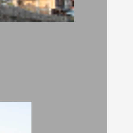
 намерен
пки около
Автор:
Станчо Георгиев