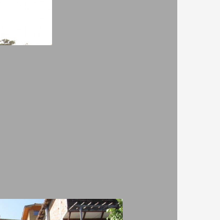
Къща за гости Деси
8.80
127
Двойна стая - Без
98
хранене
ВИЖ ПОВЕЧЕ