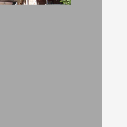
Фиорд B&B
9.50
9.80
155
Двойна стая тип А -
207
Нощувка и закуска
ВИЖ ПОВЕЧЕ