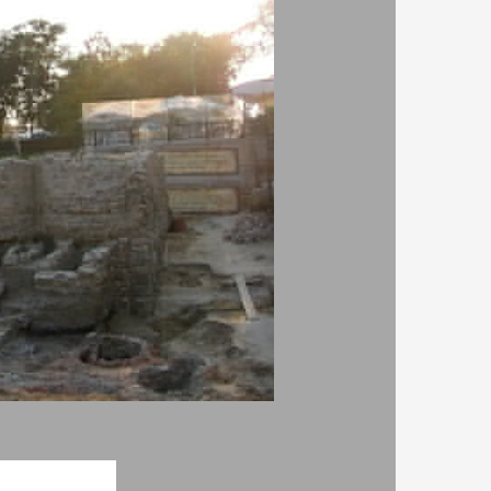
и според
 Според
ровителя
барите и
ти
и
анастирът
му е
и по
некропол,
 фина
поред
вана за