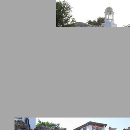
ен Хотел Алфа-Вита
Хотел Орхидея
стая-
70
Двойна стая - Без
т - Без
хранене
е
ВИЖ ПОВЕЧЕ
ВИЖ ПОВЕЧЕ