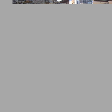
л Силвър - Созопол
Хотел Чучулев
стая - Без
151
Двойна стая - Без
е
хранене
ВИЖ ПОВЕЧЕ
ВИЖ ПОВЕЧЕ
а обекти Созопол