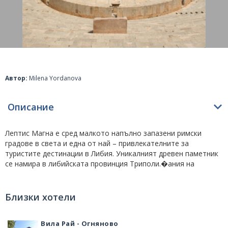
Автор:
Milena Yordanova
Описание
Лептис Магна е сред малкото напълно запазени римски
градове в света и една от най – привлекателните за
туристите дестинации в
Либия
. Уникалният древен паметник
се намира в либийската провинция
Триполи
.�ания на
средиземноморския бряг на Северна Африка и е построен в
духа на римската архитектурна традиция. Културното и
търговско средище от древното минало – Лептис Магна е
Близки хотели
разположено край град
Ал Кумс
на приблизително 120 км в
източна посока от Триполи.
Вила Рай - Огняново
Лептис Магна е основан през X век пр. Хр. Като търговска