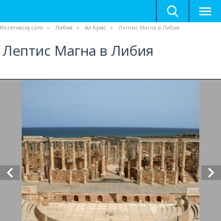
Rezervaciq.com
Либия
Ал Кумс
Лептис Магна в Либия
Лептис Магна в Либия