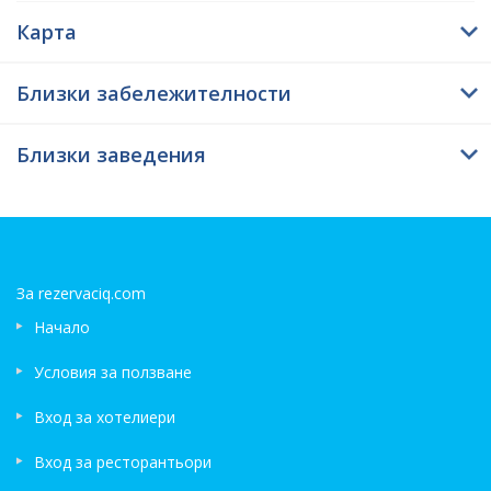
дестинация, изключително интересна и с богата история.
Карта
Всеки, който посещава Троян, обезателно трябва да разгледа
крепостта, а наблизо е великолепният Трянски манастир, който пази
духовността и вярата на българите от векове и се е превърнал в едно
Близки забележителности
наистина свещено място.
Близки заведения
За rezervaciq.com
Начало
Условия за ползване
Вход за хотелиери
Вход за ресторантьори