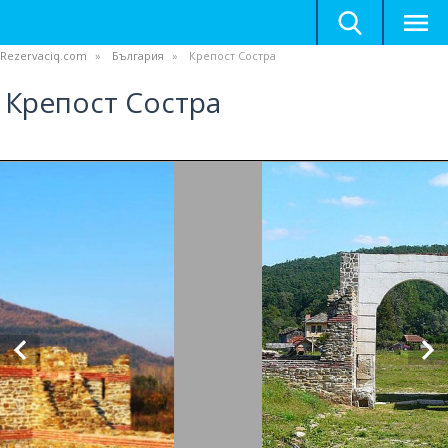
Rezervaciq.com
България
Крепост Состра
Крепост Состра