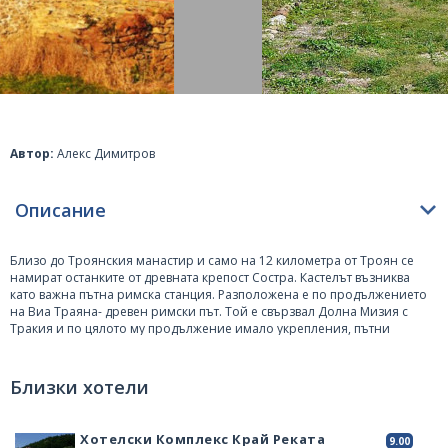
Автор:
Алекс Димитров
Описание
Близо до Троянския манастир и само на 12 километра от
Троян
се
намират останките от древната крепост Состра. Кастелът възниква
като важна пътна римска станция. Разположена е по продължението
на Виа Траяна- древен римски път. Той е свързвал Долна Мизия с
Тракия и по цялото му продължение имало укрепления, пътни
станции и кули за наблюдение.
Една от тях е Состра. Построена е през 2 век и съществува до 5 век.
Близки хотели
Най-ранната датировка на името идва от 4 век. Според историците
думата „состра“ означава „пояс“ на старогръцки и „преграда“.
Значението се свързвало с географското положение на кастела. Той е
Хотелски Комплекс Край Реката
9.00
построен на доста равен терен с 300 метра надморска височина,