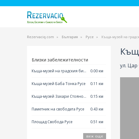
Rezervaciq.com
България
Русе
Къща-музей на градск
Къща
Близки забележителности
ул. Цар
Къща-музей на градския бит
0.00 км
Русе
Къща-музей Баба Тонка Русе
0.11 км
Къща-музей Захари Стоянов
0.15 км
Русе
Паметник на свободата Русе
0.43 км
Площад Свобода Русе
0.51 км
виж още