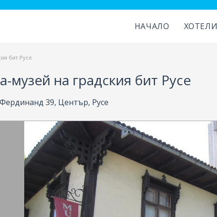
НАЧАЛО
ХОТЕЛ
ия бит Русе
-музей на градския бит Русе
 Фердинанд 39, Център, Русе