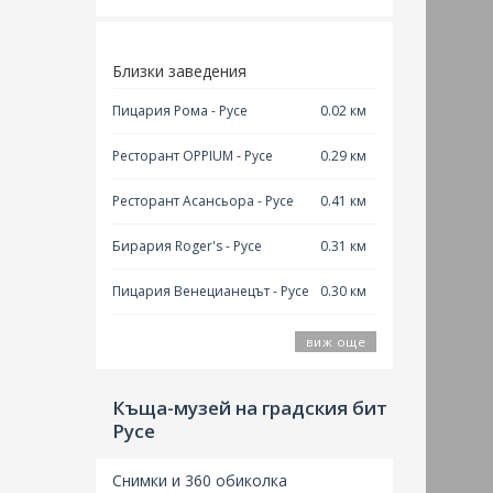
Близки заведения
Пицария Рома - Русе
0.02 км
Ресторант OPPIUM - Русе
0.29 км
Ресторант Асансьора - Русе
0.41 км
Бирария Roger's - Русе
0.31 км
Пицария Венецианецът - Русе
0.30 км
виж още
Къща-музей на градския бит
Русе
Снимки и 360 обиколка