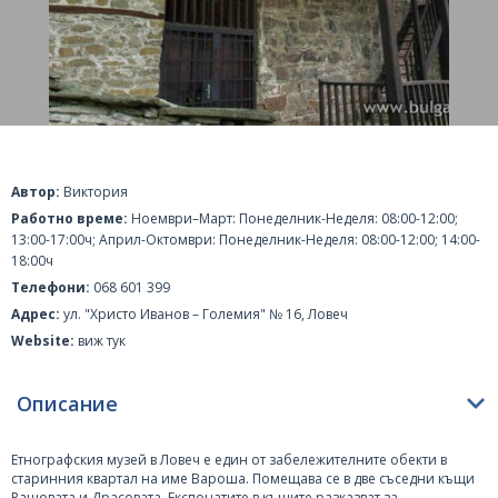
Автор:
Виктория
Работно време:
Ноември–Mарт: Понеделник-Неделя: 08:00-12:00;
13:00-17:00ч; Април-Октомври: Понеделник-Неделя: 08:00-12:00; 14:00-
18:00ч
Телефони:
068 601 399
Адрес:
ул. "Христо Иванов – Големия" № 16, Ловеч
Website:
виж тук
Описание
Етнографския музей в
Ловеч
е един от забележителните обекти в
старинния квартал на име Вароша. Помещава се в две съседни къщи
Рашовата и Драсовата. Експонатите в къщите разказват за