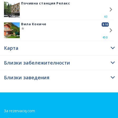
вещи, портрет, музикалните му инструменти, бюрото му и
Почивна станция Релакс
библиотеката му. Вход:
• За възрастни - 3 лева
43
Вила Кокиче
9.10
• За учащи - 2 лева
• За пенсионери - 2 лева
450
• Семеен пакет- 6 лева.
Карта
Близки забележителности
Близки заведения
За rezervaciq.com