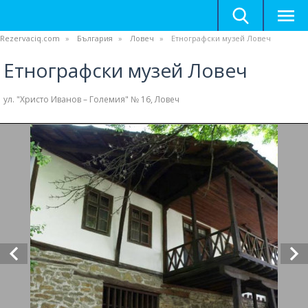
Rezervaciq.com
България
Ловеч
Етнографски музей Ловеч
Етнографски музей Ловеч
ул. "Христо Иванов – Големия" № 16, Ловеч