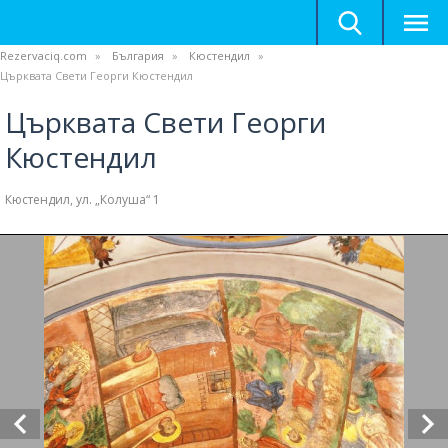
Rezervaciq.com
България
Кюстендил
Църквата Свети Георги Кюстендил
Църквата Свети Георги
Кюстендил
Кюстендил, ул. „Колуша“ 1