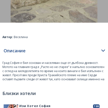
Автор:
Веселина
Описание
Град
София
е бил основан и населяван още от дълбока древност.
Мотото на главния град е „Расте но не старее“ е напълно основателен
с оглед на хилядолетията по време на които винаги е бил изпълнен с
живот. През II век преди Христа Тракийското племе на име Серди
оставят първите следи от живот тук, като основават селище именно на
тези земи.
Тракийското селище попада по властта на римляните през I век от
Близки хотели
новото летоброене. Те му дават известното име Сердика. Има
основания, че тогавашния пълководец на име Марк Лициний Крас е
завладял селището и основава тук военен лагер. По-късно при
Изи Хотел София
7.80
управлението на великия император Улпий Траян, живял в периода 98