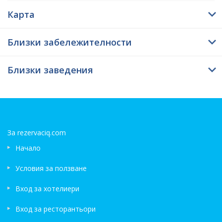
Карта
Близки забележителности
Близки заведения
За rezervaciq.com
Начало
Условия за ползване
Вход за хотелиери
Вход за ресторантьори