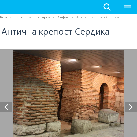
Rezervaciq.com
България
София
Антична крепост Сердика
Антична крепост Сердика