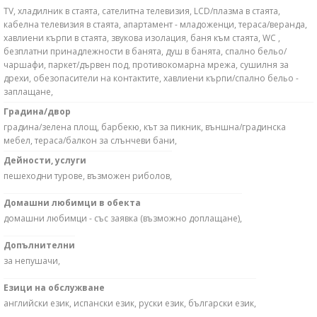
TV, хладилник в стаята, сателитна телевизия, LCD/плазма в стаята,
кабелна телевизия в стаята, апартамент - младоженци, тераса/веранда,
хавлиени кърпи в стаята, звукова изолация, баня към стаята, WC ,
безплатни принадлежности в банята, душ в банята, спално бельо/
чаршафи, паркет/дървен под, противокомарна мрежа, сушилня за
дрехи, обезопасители на контактите, хавлиени кърпи/спално бельо -
заплащане,
Градина/двор
градина/зелена площ, барбекю, кът за пикник, външна/градинска
мебел, тераса/балкон за слънчеви бани,
Дейности, услуги
пешеходни турове, възможен риболов,
Домашни любимци в обекта
домашни любимци - със заявка (възможно доплащане),
Допълнителни
за непушачи,
Езици на обслужване
английски език, испански език, руски език, български език,