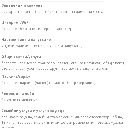
Заведения и хранене
ресторант, кафене, бар в обекта, заявка на диетична храна,
Интернет/WiFi
безплатен безжичен интернет навсякъде,
Настаняване и напускане
индивидуализирано настаняване и напускане,
Общи екстри/услуги
безплатен трансфер, трансфер - платен, стаи за непушачи, обяд в пакет,
отопляне, осигурен превоз, други, доставка на закупени стоки,
Паркинг/гараж
безплатен паркинг (частен) на място - без резервация,
Рецепция и лоби
багажно помещение,
Семейни услуги и услуги за деца
площадка за деца, семейни стаи/помещения, зала с телевизор - обща,
ТВ канали за деца, настолни игри, детски развлечения (филми, музика,
книжки),