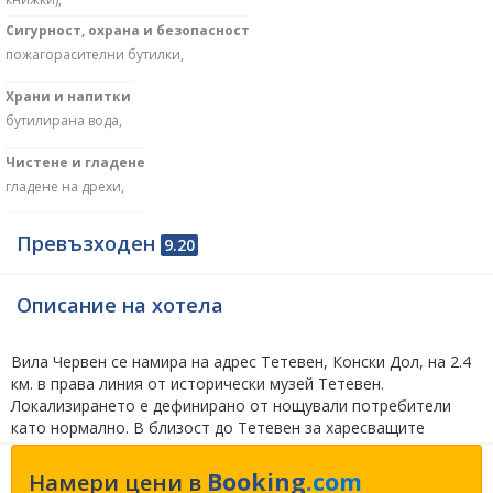
Сигурност, охрана и безопасност
пожагорасителни бутилки,
Храни и напитки
бутилирана вода,
Чистене и гладене
гладене на дрехи,
Превъзходен
9.20
Описание на хотела
Вила Червен се намира на адрес Тетевен, Конски Дол, на 2.4
км. в права линия от исторически музей Тетевен.
Локализирането е дефинирано от нощували потребители
като нормално. В близост до Тетевен за харесващите
разглеждане на забележителности препоръчваме да посетят
екопътека Под пръските на водопада Тетевен на 4.7 км.,
Booking
.com
Намери цени в