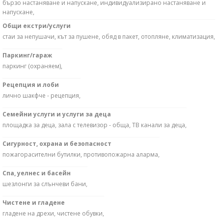
бързо настаняване и напускане, индивидуализирано настаняване и
напускане,
Общи екстри/услуги
стаи за непушачи, кът за пушене, обяд в пакет, отопляне, климатизация,
Паркинг/гараж
паркинг (охраняем),
Рецепция и лоби
лично шакфче - рецепция,
Семейни услуги и услуги за деца
площадка за деца, зала с телевизор - обща, ТВ канали за деца,
Сигурност, охрана и безопасност
пожагорасителни бутилки, противопожарна аларма,
Спа, уелнес и басейн
шезлонги за слънчеви бани,
Чистене и гладене
гладене на дрехи, чистене обувки,