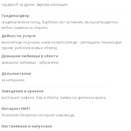
гардероб за дрехи, звукова изолация,
Градина/двор
градина/зелена площ, барбекю, кът за пикник, външна/градинска
мебел, камина на открито,
Дейности, услуги
велосипеди под наем, наем на велосипеди - заплащане, пешеходни
турове, риболов (извън обекта),
Домашни любимци в обекта
домашни любимци - забранени,
Допълнителни
за непушачи,
Заведения и хранене
ресторант, кафене, бар в обекта, заявка на диетична храна,
Интернет/WiFi
безплатен безжичен интернет навсякъде,
Настаняване и напускане